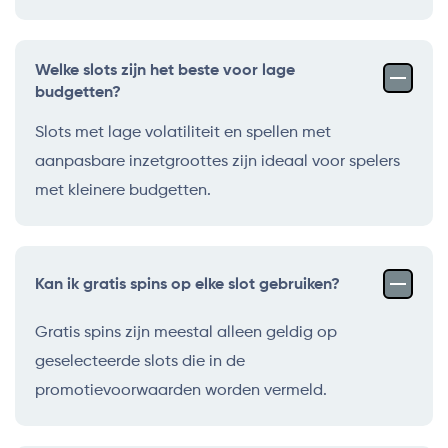
Welke slots zijn het beste voor lage
budgetten?
Slots met lage volatiliteit en spellen met
aanpasbare inzetgroottes zijn ideaal voor spelers
met kleinere budgetten.
Kan ik gratis spins op elke slot gebruiken?
Gratis spins zijn meestal alleen geldig op
geselecteerde slots die in de
promotievoorwaarden worden vermeld.