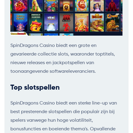
SpinDragons Casino biedt een grote en
gevarieerde collectie slots, waaronder toptitels,
nieuwe releases en jackpotspellen van
toonaangevende softwareleveranciers.
Top slotspellen
SpinDragons Casino biedt een sterke line-up van
best presterende slotspellen die populair zijn bij
spelers vanwege hun hoge volatiliteit,
bonusfuncties en boeiende thema's. Opvallende