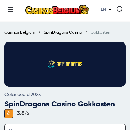
EN
Casinos Belgium
SpinDragons Casino
Gokkasten
Gelanceerd 2025
SpinDragons Casino Gokkasten
3.8/
5