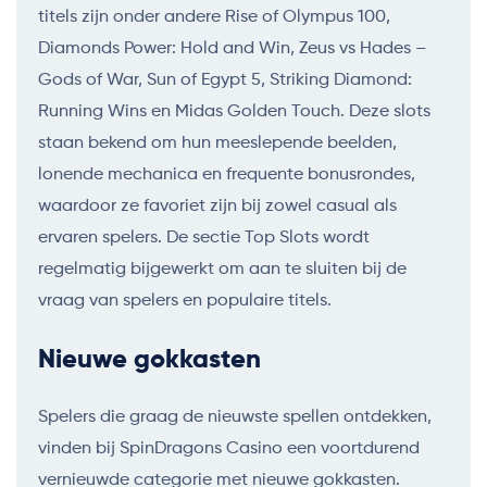
titels zijn onder andere Rise of Olympus 100,
Diamonds Power: Hold and Win, Zeus vs Hades –
Gods of War, Sun of Egypt 5, Striking Diamond:
Running Wins en Midas Golden Touch. Deze slots
staan bekend om hun meeslepende beelden,
lonende mechanica en frequente bonusrondes,
waardoor ze favoriet zijn bij zowel casual als
ervaren spelers. De sectie Top Slots wordt
regelmatig bijgewerkt om aan te sluiten bij de
vraag van spelers en populaire titels.
Nieuwe gokkasten
Spelers die graag de nieuwste spellen ontdekken,
vinden bij SpinDragons Casino een voortdurend
vernieuwde categorie met nieuwe gokkasten.