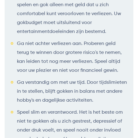
spelen en gok alleen met geld dat u zich
comfortabel kunt veroorloven te verliezen. Uw
gokbudget moet uitsluitend voor
entertainmentdoeleinden zijn bestemd.
Ga niet achter verliezen aan. Proberen geld
terug te winnen door grotere risico's te nemen,
kan leiden tot nog meer verliezen. Speel altijd
voor uw plezier en niet voor financieel gewin.
Ga verstandig om met uw tijd. Door tijdslimieten
in te stellen, blijft gokken in balans met andere
hobby's en dagelijkse activiteiten.
Speel slim en verantwoord. Het is het beste om
niet te gokken als u zich gestrest, depressief of
onder druk voelt, en speel nooit onder invloed