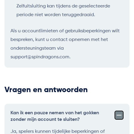
Zelfuitsluiting kan tijdens de geselecteerde
periode niet worden teruggedraaid.
Als u accountlimieten of gebruiksbeperkingen wilt
bespreken, kunt u contact opnemen met het
ondersteuningsteam via
support@spindragons.com
.
Vragen en antwoorden
Kan ik een pauze nemen van het gokken
zonder mijn account te sluiten?
Ja, spelers kunnen tijdelijke beperkingen of