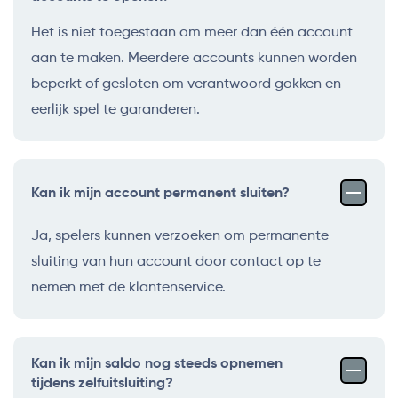
Het is niet toegestaan om meer dan één account
aan te maken. Meerdere accounts kunnen worden
beperkt of gesloten om verantwoord gokken en
eerlijk spel te garanderen.
Kan ik mijn account permanent sluiten?
Ja, spelers kunnen verzoeken om permanente
sluiting van hun account door contact op te
nemen met de klantenservice.
Kan ik mijn saldo nog steeds opnemen
tijdens zelfuitsluiting?