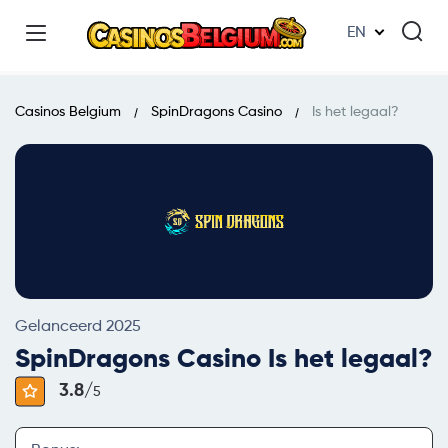
EN
Casinos Belgium
SpinDragons Casino
Is het legaal?
Gelanceerd 2025
SpinDragons Casino Is het legaal?
3.8/
5