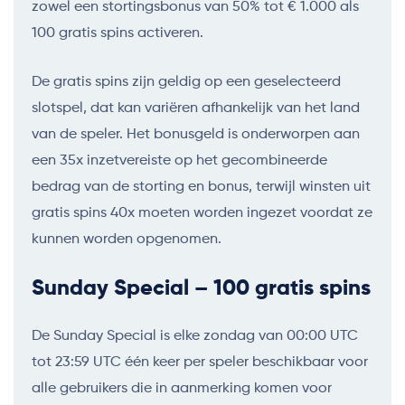
zowel een stortingsbonus van 50% tot € 1.000 als
100 gratis spins activeren.
De gratis spins zijn geldig op een geselecteerd
slotspel, dat kan variëren afhankelijk van het land
van de speler. Het bonusgeld is onderworpen aan
een 35x inzetvereiste op het gecombineerde
bedrag van de storting en bonus, terwijl winsten uit
gratis spins 40x moeten worden ingezet voordat ze
kunnen worden opgenomen.
Sunday Special – 100 gratis spins
De Sunday Special is elke zondag van 00:00 UTC
tot 23:59 UTC één keer per speler beschikbaar voor
alle gebruikers die in aanmerking komen voor