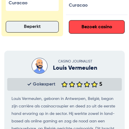
Curacao
Curacao
Beperkt
Bezoek casino
CASINO JOURNALIST
Louis Vermeulen
5
Gokexpert
Louis Vermeulen, geboren in Antwerpen, België, begon
zijn carrière als casinocroupier en deed zo uit de eerste
hand ervaring op in de sector. Hij werkte zowel in land-
based als online gaming en zag de nood aan een
betrouwbare, op België gerichte casinogids. Dit bracht