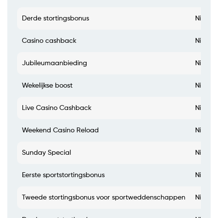
Derde stortingsbonus
Niet ve
Casino cashback
Niet ve
Jubileumaanbieding
Niet ve
Wekelijkse boost
Niet ve
Live Casino Cashback
Niet ve
Weekend Casino Reload
Niet ve
Sunday Special
Niet ve
Eerste sportstortingsbonus
Niet ve
Tweede stortingsbonus voor sportweddenschappen
Niet ve