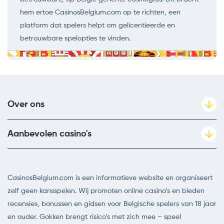
hem ertoe CasinosBelgium.com op te richten, een
platform dat spelers helpt om gelicentieerde en
betrouwbare spelopties te vinden.
Over ons
Aanbevolen casino's
CasinosBelgium.com is een informatieve website en organiseert
zelf geen kansspelen. Wij promoten online casino’s en bieden
recensies, bonussen en gidsen voor Belgische spelers van 18 jaar
en ouder. Gokken brengt risico’s met zich mee – speel