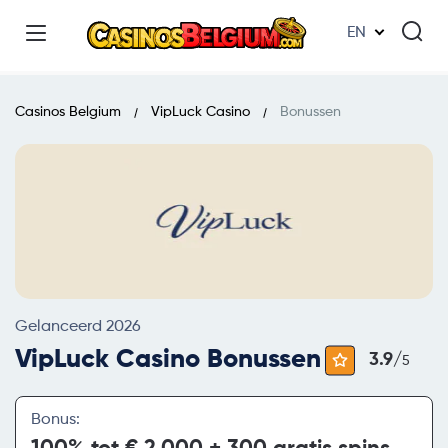
EN
Casinos Belgium
VipLuck Casino
Bonussen
Gelanceerd 2026
VipLuck Casino Bonussen
3.9/
5
Bonus: