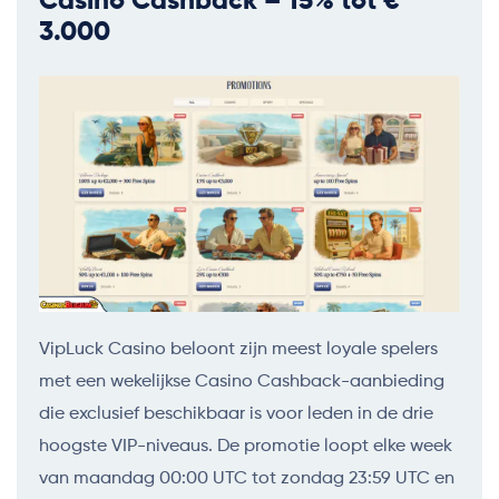
Casino Cashback – 15% tot €
3.000
VipLuck Casino beloont zijn meest loyale spelers
met een wekelijkse Casino Cashback-aanbieding
die exclusief beschikbaar is voor leden in de drie
hoogste VIP-niveaus. De promotie loopt elke week
van maandag 00:00 UTC tot zondag 23:59 UTC en