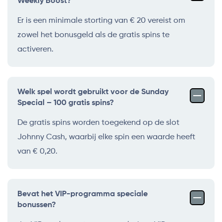
Weekly Boost?
Er is een minimale storting van € 20 vereist om
zowel het bonusgeld als de gratis spins te
activeren.
Welk spel wordt gebruikt voor de Sunday
Special – 100 gratis spins?
De gratis spins worden toegekend op de slot
Johnny Cash, waarbij elke spin een waarde heeft
van € 0,20.
Bevat het VIP-programma speciale
bonussen?