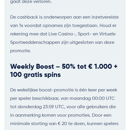
gaat deze verloren.
De cashback is onderworpen aan een inzetvereiste
van 1x voordat opnames zijn toegestaan. Houd er
rekening mee dat Live Casino-, Sport- en Virtuele
Sportweddenschappen zijn uitgesloten van deze
promotie.
Weekly Boost – 50% tot € 1.000 +
100 gratis spins
De wekelijkse boost-promotie is één keer per week
per speler beschikbaar, van maandag 00:00 UTC
tot donderdag 23:59 UTC, voor alle gebruikers die
in aanmerking komen voor promoties. Door een
minimale storting van € 20 te doen, kunnen spelers