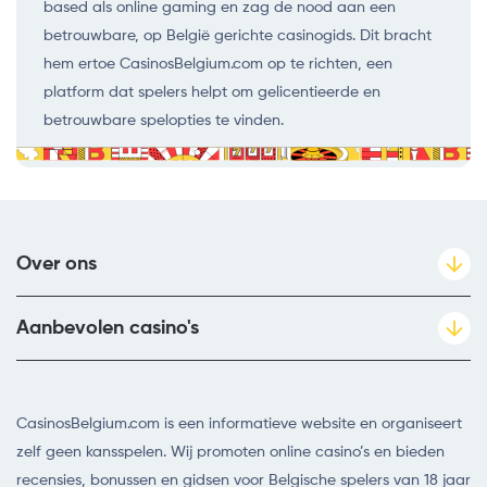
based als online gaming en zag de nood aan een
betrouwbare, op België gerichte casinogids. Dit bracht
hem ertoe CasinosBelgium.com op te richten, een
platform dat spelers helpt om gelicentieerde en
betrouwbare spelopties te vinden.
Over ons
Aanbevolen casino's
CasinosBelgium.com is een informatieve website en organiseert
zelf geen kansspelen. Wij promoten online casino’s en bieden
recensies, bonussen en gidsen voor Belgische spelers van 18 jaar