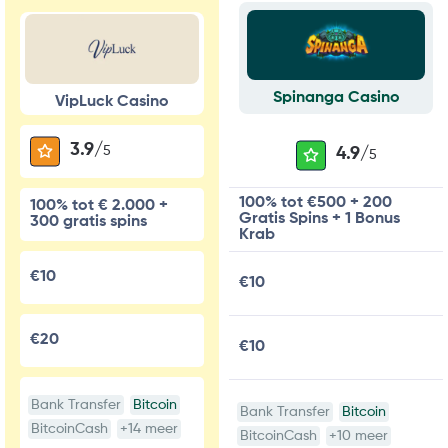
Spinanga Casino
VipLuck Casino
3.9/
5
4.9/
5
100% tot €500 + 200
100% tot € 2.000 +
Gratis Spins + 1 Bonus
300 gratis spins
Krab
€10
€10
€20
€10
Bank Transfer
Bitcoin
Bank Transfer
Bitcoin
BitcoinCash
+14 meer
BitcoinCash
+10 meer