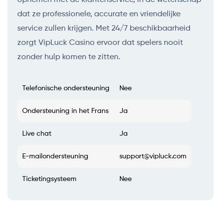
dat ze professionele, accurate en vriendelijke
service zullen krijgen. Met 24/7 beschikbaarheid
zorgt VipLuck Casino ervoor dat spelers nooit
zonder hulp komen te zitten.
Telefonische ondersteuning
Nee
Ondersteuning in het Frans
Ja
Live chat
Ja
E-mailondersteuning
support@vipluck.com
Ticketingsysteem
Nee