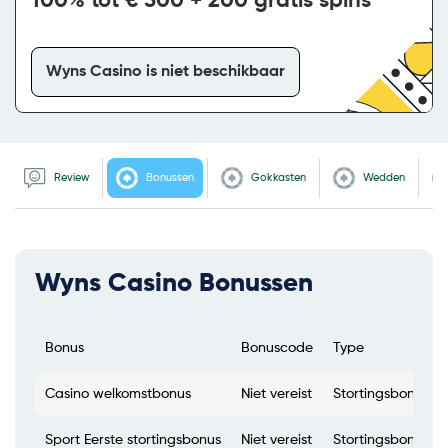
100% tot € 500 + 200 gratis spins
Wyns Casino is niet beschikbaar
Review
Bonussen
Gokkasten
Wedden
Wyns Casino Bonussen
Bonus
Bonuscode
Type
Casino welkomstbonus
Niet vereist
Stortingsbonus
Sport Eerste stortingsbonus
Niet vereist
Stortingsbonus