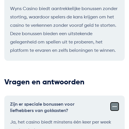
Wyns Casino biedt aantrekkelijke bonussen zonder
storting, waardoor spelers de kans krijgen om het
casino te verkennen zonder vooraf geld te storten.
Deze bonussen bieden een uitstekende
gelegenheid om spellen uit te proberen, het
platform te ervaren en zelfs beloningen te winnen.
Vragen en antwoorden
Zijn er speciale bonussen voor
liefhebbers van gokkasten?
Ja, het casino biedt minstens één keer per week