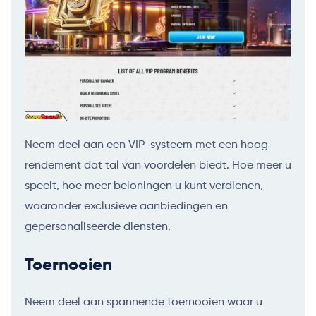
Neem deel aan een VIP-systeem met een hoog
rendement dat tal van voordelen biedt. Hoe meer u
speelt, hoe meer beloningen u kunt verdienen,
waaronder exclusieve aanbiedingen en
gepersonaliseerde diensten.
Toernooien
Neem deel aan spannende toernooien waar u