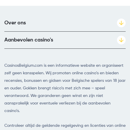
Over ons
Aanbevolen casino's
CasinosBelgium.com is een informatieve website en organiseert
zelf geen kansspelen. Wij promoten online casino’s en bieden
recensies, bonussen en gidsen voor Belgische spelers van 18 jaar
en ouder. Gokken brengt risico’s met zich mee – speel
verantwoord. We garanderen geen winst en zijn niet
aansprakelijk voor eventuele verliezen bij de aanbevolen
casino’s.
Controleer altijd de geldende regelgeving en licenties van online