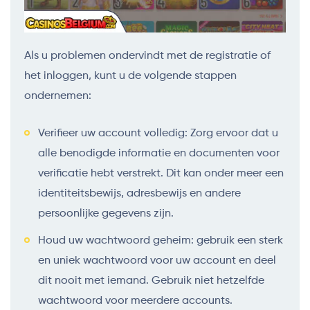
Als u problemen ondervindt met de registratie of
het inloggen, kunt u de volgende stappen
ondernemen:
Verifieer uw account volledig: Zorg ervoor dat u
alle benodigde informatie en documenten voor
verificatie hebt verstrekt. Dit kan onder meer een
identiteitsbewijs, adresbewijs en andere
persoonlijke gegevens zijn.
Houd uw wachtwoord geheim: gebruik een sterk
en uniek wachtwoord voor uw account en deel
dit nooit met iemand. Gebruik niet hetzelfde
wachtwoord voor meerdere accounts.