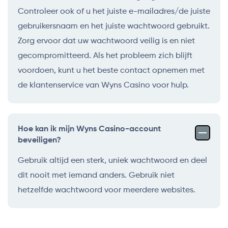
Controleer ook of u het juiste e-mailadres/de juiste
gebruikersnaam en het juiste wachtwoord gebruikt.
Zorg ervoor dat uw wachtwoord veilig is en niet
gecompromitteerd. Als het probleem zich blijft
voordoen, kunt u het beste contact opnemen met
de klantenservice van Wyns Casino voor hulp.
Hoe kan ik mijn Wyns Casino-account
beveiligen?
Gebruik altijd een sterk, uniek wachtwoord en deel
dit nooit met iemand anders. Gebruik niet
hetzelfde wachtwoord voor meerdere websites.