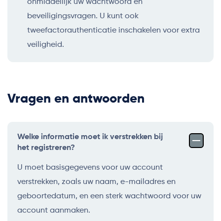
onmiddellijk uw wachtwoord en
beveiligingsvragen. U kunt ook
tweefactorauthenticatie inschakelen voor extra
veiligheid.
Vragen en antwoorden
Welke informatie moet ik verstrekken bij
het registreren?
U moet basisgegevens voor uw account
verstrekken, zoals uw naam, e-mailadres en
geboortedatum, en een sterk wachtwoord voor uw
account aanmaken.