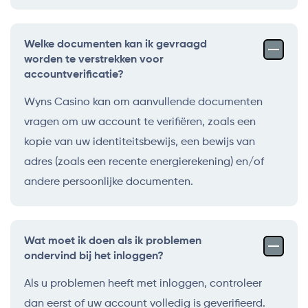
Welke documenten kan ik gevraagd
worden te verstrekken voor
accountverificatie?
Wyns Casino kan om aanvullende documenten
vragen om uw account te verifiëren, zoals een
kopie van uw identiteitsbewijs, een bewijs van
adres (zoals een recente energierekening) en/of
andere persoonlijke documenten.
Wat moet ik doen als ik problemen
ondervind bij het inloggen?
Als u problemen heeft met inloggen, controleer
dan eerst of uw account volledig is geverifieerd.