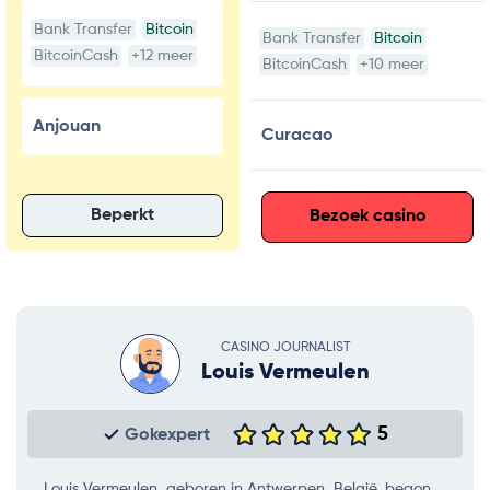
Bank Transfer
Bitcoin
Bank Transfer
Bitcoin
BitcoinCash
+12 meer
BitcoinCash
+10 meer
Anjouan
Curacao
Beperkt
Bezoek casino
CASINO JOURNALIST
Louis Vermeulen
5
Gokexpert
Louis Vermeulen, geboren in Antwerpen, België, begon