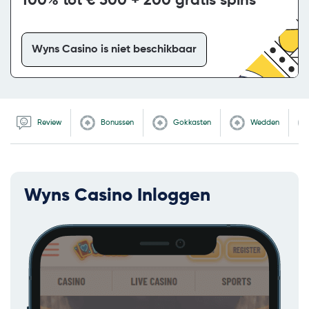
100% tot € 500 + 200 gratis spins
Wyns Casino is niet beschikbaar
Review
Bonussen
Gokkasten
Wedden
Wyns Casino Inloggen