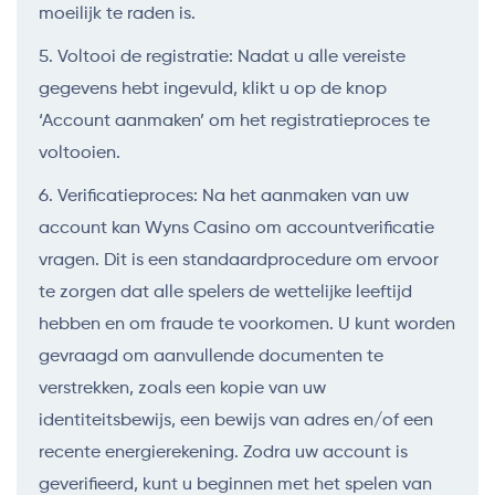
moeilijk te raden is.
Voltooi de registratie: Nadat u alle vereiste
gegevens hebt ingevuld, klikt u op de knop
‘Account aanmaken’ om het registratieproces te
voltooien.
Verificatieproces: Na het aanmaken van uw
account kan Wyns Casino om accountverificatie
vragen. Dit is een standaardprocedure om ervoor
te zorgen dat alle spelers de wettelijke leeftijd
hebben en om fraude te voorkomen. U kunt worden
gevraagd om aanvullende documenten te
verstrekken, zoals een kopie van uw
identiteitsbewijs, een bewijs van adres en/of een
recente energierekening. Zodra uw account is
geverifieerd, kunt u beginnen met het spelen van