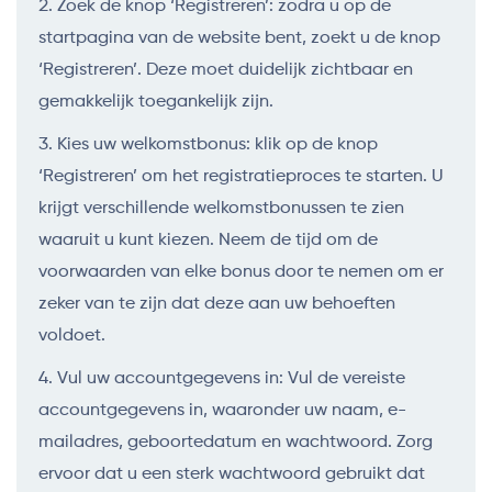
Zoek de knop ‘Registreren’: zodra u op de
startpagina van de website bent, zoekt u de knop
‘Registreren’. Deze moet duidelijk zichtbaar en
gemakkelijk toegankelijk zijn.
Kies uw welkomstbonus: klik op de knop
‘Registreren’ om het registratieproces te starten. U
krijgt verschillende welkomstbonussen te zien
waaruit u kunt kiezen. Neem de tijd om de
voorwaarden van elke bonus door te nemen om er
zeker van te zijn dat deze aan uw behoeften
voldoet.
Vul uw accountgegevens in: Vul de vereiste
accountgegevens in, waaronder uw naam, e-
mailadres, geboortedatum en wachtwoord. Zorg
ervoor dat u een sterk wachtwoord gebruikt dat