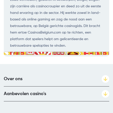
zijn carrière als casinocroupier en deed zo uit de eerste
hand ervaring op in de sector. Hij werkte zowel in land-
based als online gaming en zag de nood aan een
betrouwbare, op België gerichte casinogids. Dit bracht
hem ertoe CasinosBelgium.com op te richten, een
platform dat spelers helpt om gelicentieerde en
betrouwbare spelopties te vinden.
Over ons
Aanbevolen casino's