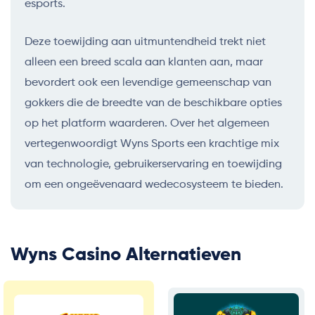
esports.
Deze toewijding aan uitmuntendheid trekt niet
alleen een breed scala aan klanten aan, maar
bevordert ook een levendige gemeenschap van
gokkers die de breedte van de beschikbare opties
op het platform waarderen. Over het algemeen
vertegenwoordigt Wyns Sports een krachtige mix
van technologie, gebruikerservaring en toewijding
om een ongeëvenaard wedecosysteem te bieden.
Wyns Casino Alternatieven