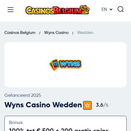
EN
Casinos Belgium
Wyns Casino
Wedden
Gelanceerd 2025
Wyns Casino Wedden
3.6/
5
Bonus: