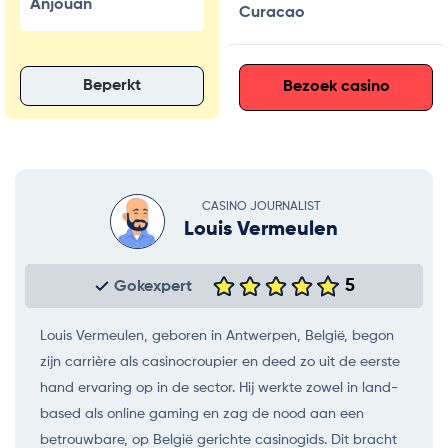
Anjouan
Curacao
Beperkt
Bezoek casino
CASINO JOURNALIST
Louis Vermeulen
5
Gokexpert
Louis Vermeulen, geboren in Antwerpen, België, begon
zijn carrière als casinocroupier en deed zo uit de eerste
hand ervaring op in de sector. Hij werkte zowel in land-
based als online gaming en zag de nood aan een
betrouwbare, op België gerichte casinogids. Dit bracht