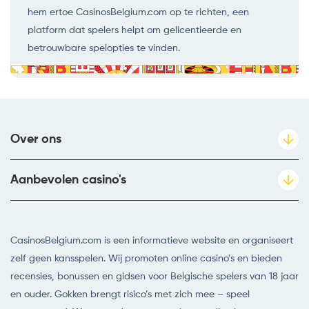
hem ertoe CasinosBelgium.com op te richten, een
platform dat spelers helpt om gelicentieerde en
betrouwbare spelopties te vinden.
Over ons
Aanbevolen casino's
CasinosBelgium.com is een informatieve website en organiseert
zelf geen kansspelen. Wij promoten online casino’s en bieden
recensies, bonussen en gidsen voor Belgische spelers van 18 jaar
en ouder. Gokken brengt risico’s met zich mee – speel