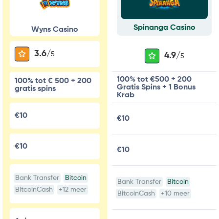
Spinanga Casino
Wyns Casino
3.6/
5
4.9/
5
100% tot €500 + 200
100% tot € 500 + 200
Gratis Spins + 1 Bonus
gratis spins
Krab
€10
€10
€10
€10
Bank Transfer
Bitcoin
Bank Transfer
Bitcoin
BitcoinCash
+12 meer
BitcoinCash
+10 meer