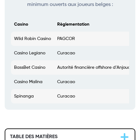
minimum ouverts aux joueurs belges :
Casino
Règlementation
Wild Robin Casino
PAGCOR
Casino Legiano
Curacao
BassBet Casino
Autorité financière offshore d’Anjouan
Casino Malina
Curacao
Spinanga
Curacao
TABLE DES MATIÈRES