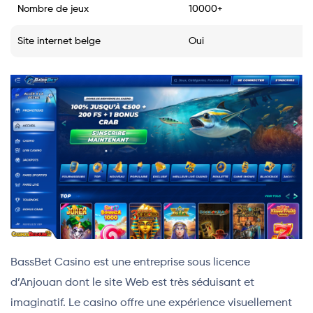
Nombre de jeux
10000+
Site internet belge
Oui
BassBet Casino est une entreprise sous licence
d’Anjouan dont le site Web est très séduisant et
imaginatif. Le casino offre une expérience visuellement