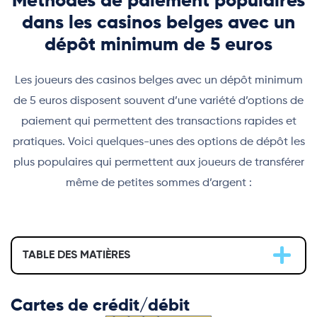
Méthodes de paiement populaires
dans les casinos belges avec un
dépôt minimum de 5 euros
Les joueurs des casinos belges avec un dépôt minimum
de 5 euros disposent souvent d’une variété d’options de
paiement qui permettent des transactions rapides et
pratiques. Voici quelques-unes des options de dépôt les
plus populaires qui permettent aux joueurs de transférer
même de petites sommes d’argent :
TABLE DES MATIÈRES
Cartes de crédit/débit