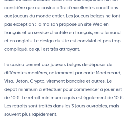
considère que ce casino offre d’excellentes conditions
aux joueurs du monde entier. Les joueurs belges ne font
pas exception : la maison propose un site Web en
français et un service clientèle en français, en allemand
et en anglais. Le design du site est convivial et pas trop
compliqué, ce qui est très attrayant.
Le casino permet aux joueurs belges de déposer de
différentes manières, notamment par carte Maсtercard,
Visa, Jeton, Crypto, virement bancaire et autres. Le
dépôt minimum à effectuer pour commencer à jouer est
de 10 €. Le retrait minimum requis est également de 10 €.
Les retraits sont traités dans les 3 jours ouvrables, mais
souvent plus rapidement.