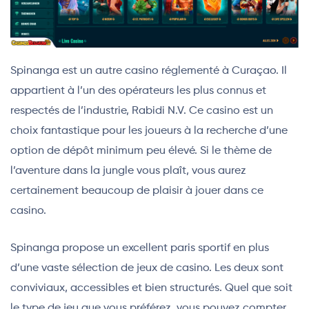
Spinanga est un autre casino réglementé à Curaçao. Il
appartient à l’un des opérateurs les plus connus et
respectés de l’industrie, Rabidi N.V. Ce casino est un
choix fantastique pour les joueurs à la recherche d’une
option de dépôt minimum peu élevé. Si le thème de
l’aventure dans la jungle vous plaît, vous aurez
certainement beaucoup de plaisir à jouer dans ce
casino.
Spinanga propose un excellent paris sportif en plus
d’une vaste sélection de jeux de casino. Les deux sont
conviviaux, accessibles et bien structurés. Quel que soit
le type de jeu que vous préférez, vous pouvez compter