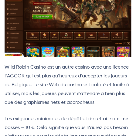
Wild Robin Casino est un autre casino avec une licence
PAGCOR qui est plus qu’heureux d’accepter les joueurs
de Belgique. Le site Web du casino est coloré et facile à
utiliser, mais les joueurs peuvent s’attendre à bien plus
que des graphismes nets et accrocheurs.
Les exigences minimales de dépôt et de retrait sont très
basses – 10 €. Cela signifie que vous n’aurez pas besoin