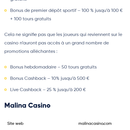
Bonus de premier dépôt sportif – 100 % jusqu’à 100 €
+ 100 tours gratuits
Cela ne signifie pas que les joueurs qui reviennent sur le
casino n’auront pas accès à un grand nombre de
promotions alléchantes :
Bonus hebdomadaire – 50 tours gratuits
Bonus Cashback – 10% jusqu’à 500 €
Live Cashback – 25 % jusqu’à 200 €
Malina Casino
Site web
malinacasino.com