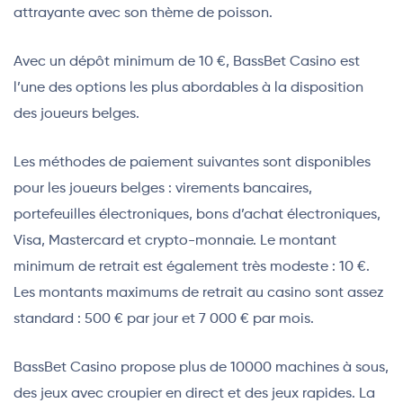
attrayante avec son thème de poisson.
Avec un dépôt minimum de 10 €, BassBet Casino est
l’une des options les plus abordables à la disposition
des joueurs belges.
Les méthodes de paiement suivantes sont disponibles
pour les joueurs belges : virements bancaires,
portefeuilles électroniques, bons d’achat électroniques,
Visa, Mastercard et crypto-monnaie. Le montant
minimum de retrait est également très modeste : 10 €.
Les montants maximums de retrait au casino sont assez
standard : 500 € par jour et 7 000 € par mois.
BassBet Casino propose plus de 10000 machines à sous,
des jeux avec croupier en direct et des jeux rapides. La