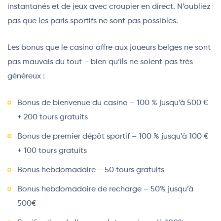
instantanés et de jeux avec croupier en direct. N’oubliez
pas que les paris sportifs ne sont pas possibles.
Les bonus que le casino offre aux joueurs belges ne sont
pas mauvais du tout – bien qu’ils ne soient pas très
généreux :
Bonus de bienvenue du casino – 100 % jusqu’à 500 €
+ 200 tours gratuits
Bonus de premier dépôt sportif – 100 % jusqu’à 100 €
+ 100 tours gratuits
Bonus hebdomadaire – 50 tours gratuits
Bonus hebdomadaire de recharge – 50% jusqu’à
500€