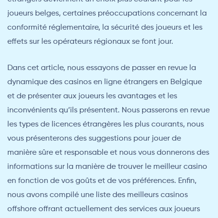
joueurs belges, certaines préoccupations concernant la
conformité réglementaire, la sécurité des joueurs et les
effets sur les opérateurs régionaux se font jour.
Dans cet article, nous essayons de passer en revue la
dynamique des casinos en ligne étrangers en Belgique
et de présenter aux joueurs les avantages et les
inconvénients qu’ils présentent. Nous passerons en revue
les types de licences étrangères les plus courants, nous
vous présenterons des suggestions pour jouer de
manière sûre et responsable et nous vous donnerons des
informations sur la manière de trouver le meilleur casino
en fonction de vos goûts et de vos préférences. Enfin,
nous avons compilé une liste des meilleurs casinos
offshore offrant actuellement des services aux joueurs