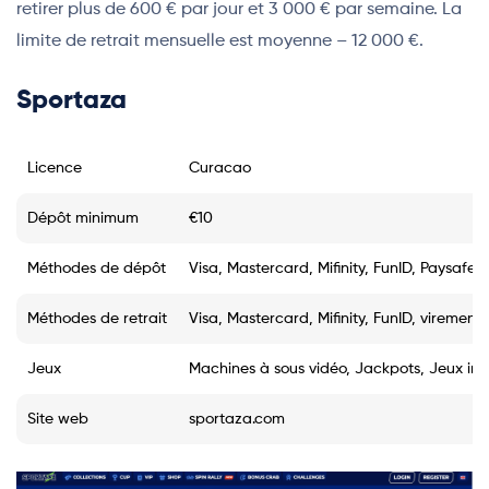
retirer plus de 600 € par jour et 3 000 € par semaine. La
limite de retrait mensuelle est moyenne – 12 000 €.
Sportaza
Licence
Curacao
Dépôt minimum
€10
Méthodes de dépôt
Visa, Mastercard, Mifinity, FunID, Paysafe
Méthodes de retrait
Visa, Mastercard, Mifinity, FunID, virement
Jeux
Machines à sous vidéo, Jackpots, Jeux inst
Site web
sportaza.com