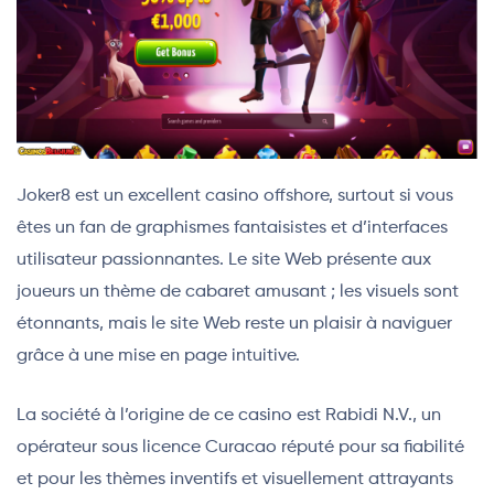
Joker8 est un excellent casino offshore, surtout si vous
êtes un fan de graphismes fantaisistes et d’interfaces
utilisateur passionnantes. Le site Web présente aux
joueurs un thème de cabaret amusant ; les visuels sont
étonnants, mais le site Web reste un plaisir à naviguer
grâce à une mise en page intuitive.
La société à l’origine de ce casino est Rabidi N.V., un
opérateur sous licence Curacao réputé pour sa fiabilité
et pour les thèmes inventifs et visuellement attrayants