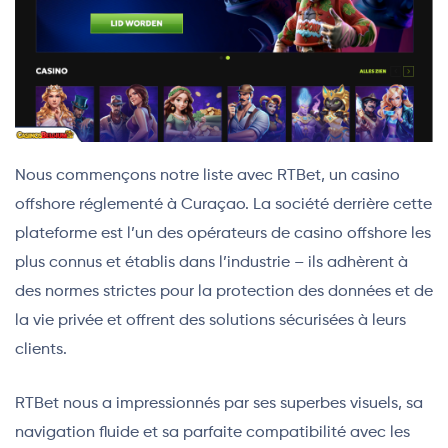
Nous commençons notre liste avec RTBet, un casino
offshore réglementé à Curaçao. La société derrière cette
plateforme est l’un des opérateurs de casino offshore les
plus connus et établis dans l’industrie – ils adhèrent à
des normes strictes pour la protection des données et de
la vie privée et offrent des solutions sécurisées à leurs
clients.
RTBet nous a impressionnés par ses superbes visuels, sa
navigation fluide et sa parfaite compatibilité avec les