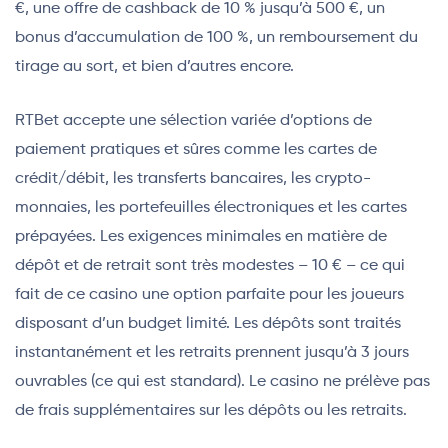
€, une offre de cashback de 10 % jusqu’à 500 €, un
bonus d’accumulation de 100 %, un remboursement du
tirage au sort, et bien d’autres encore.
RTBet accepte une sélection variée d’options de
paiement pratiques et sûres comme les cartes de
crédit/débit, les transferts bancaires, les crypto-
monnaies, les portefeuilles électroniques et les cartes
prépayées. Les exigences minimales en matière de
dépôt et de retrait sont très modestes – 10 € – ce qui
fait de ce casino une option parfaite pour les joueurs
disposant d’un budget limité. Les dépôts sont traités
instantanément et les retraits prennent jusqu’à 3 jours
ouvrables (ce qui est standard). Le casino ne prélève pas
de frais supplémentaires sur les dépôts ou les retraits.