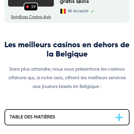
gratis spins
3.9
BE Accepté
SpinBoss Casino Avis
Les meilleurs casinos en dehors de
la Belgique
Sans plus attendre, nous vous présentons les casinos
offshore qui, à notre avis, offrent les meilleurs services
aux joueurs basés en Belgique :
TABLE DES MATIÈRES