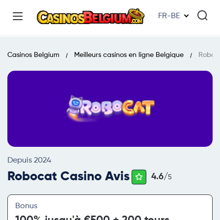
FR-BE
Casinos Belgium
Meilleurs casinos en ligne Belgique
Roboc
Depuis 2024
Robocat Casino Avis
4.6/
5
Bonus