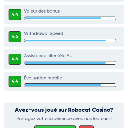
Valeur des bonus
4.4
Withdrawal Speed
4.6
Assistance clientèle AU
4.6
Évaluation mobile
4.4
Avez-vous joué sur Robocat Casino?
Partagez votre expérience avec nos lecteurs !