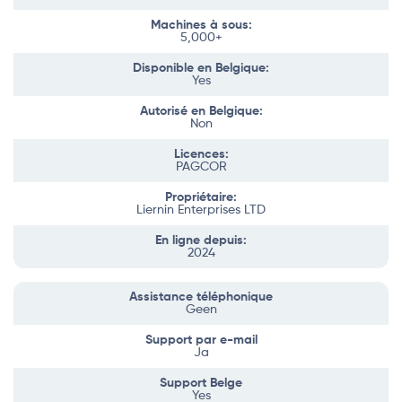
Machines à sous:
5,000+
Disponible en Belgique:
Yes
Autorisé en Belgique:
Non
Licences:
PAGCOR
Propriétaire:
Liernin Enterprises LTD
En ligne depuis:
2024
Assistance téléphonique
Geen
Support par e-mail
Ja
Support Belge
Yes