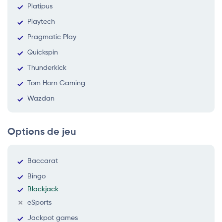
Platipus
Playtech
Pragmatic Play
Quickspin
Thunderkick
Tom Horn Gaming
Wazdan
Options de jeu
Baccarat
Bingo
Blackjack
eSports
Jackpot games