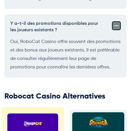
Y a-t-il des promotions disponibles pour
les joueurs existants ?
Oui, RoboCat Casino offre souvent des promotions
et des bonus aux joueurs existants. Il est préférable
de consulter régulièrement leur page de
promotions pour connaître les dernières offres.
Robocat Casino Alternatives