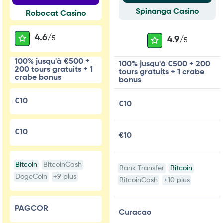
Spinanga Casino
Robocat Casino
4.6/
5
4.9/
5
100% jusqu'à €500 +
100% jusqu'à €500 + 200
200 tours gratuits + 1
tours gratuits + 1 crabe
crabe bonus
bonus
€10
€10
€10
€10
Bitcoin
BitcoinCash
Bank Transfer
Bitcoin
DogeCoin
+9 plus
BitcoinCash
+10 plus
PAGCOR
Curacao