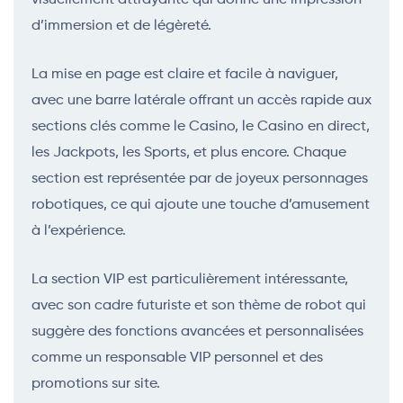
d’immersion et de légèreté.
La mise en page est claire et facile à naviguer,
avec une barre latérale offrant un accès rapide aux
sections clés comme le Casino, le Casino en direct,
les Jackpots, les Sports, et plus encore. Chaque
section est représentée par de joyeux personnages
robotiques, ce qui ajoute une touche d’amusement
à l’expérience.
La section VIP est particulièrement intéressante,
avec son cadre futuriste et son thème de robot qui
suggère des fonctions avancées et personnalisées
comme un responsable VIP personnel et des
promotions sur site.