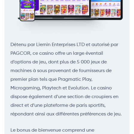
Détenu par Liernin Enterprises LTD et autorisé par
PAGCOR, ce casino offre un large éventail
d’options de jeu, dont plus de 5 000 jeux de
machines à sous provenant de fournisseurs de
premier plan tels que Pragmatic Play,
Microgaming, Playtech et Evolution. Le casino
dispose également d’une section de croupiers en
direct et d’une plateforme de paris sportifs,
répondant ainsi aux différentes préférences de jeu.
Le bonus de bienvenue comprend une