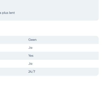
 plus lent
Geen
Ja
Yes
Ja
24/7