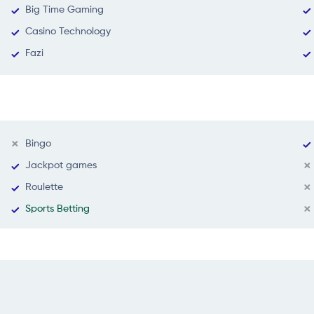
Big Time Gaming
Casino Technology
Fazi
Gamzix
KA Gaming
Merkur
NetGaming
Bingo
Nucleus Gaming
Jackpot games
Playson
Roulette
Red Rake
Sports Betting
Ruby Play
StakeLogic
Thunderkick