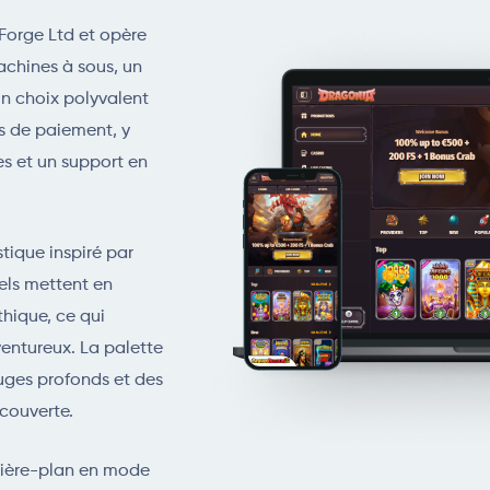
Forge Ltd et opère
achines à sous, un
 un choix polyvalent
s de paiement, y
es et un support en
tique inspiré par
uels mettent en
hique, ce qui
entureux. La palette
uges profonds et des
écouverte.
arrière-plan en mode