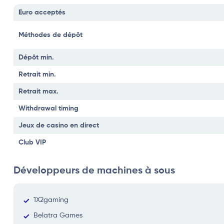
Euro acceptés
Méthodes de dépôt
Dépôt min.
Retrait min.
Retrait max.
Withdrawal timing
Jeux de casino en direct
Club VIP
Développeurs de machines à sous
1X2gaming
Belatra Games