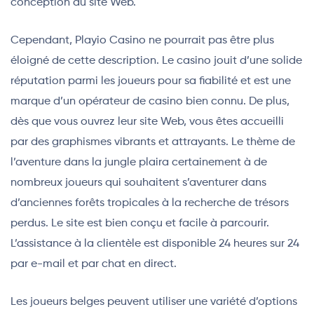
conception du site Web.
Cependant, Playio Casino ne pourrait pas être plus
éloigné de cette description. Le casino jouit d’une solide
réputation parmi les joueurs pour sa fiabilité et est une
marque d’un opérateur de casino bien connu. De plus,
dès que vous ouvrez leur site Web, vous êtes accueilli
par des graphismes vibrants et attrayants. Le thème de
l’aventure dans la jungle plaira certainement à de
nombreux joueurs qui souhaitent s’aventurer dans
d’anciennes forêts tropicales à la recherche de trésors
perdus. Le site est bien conçu et facile à parcourir.
L’assistance à la clientèle est disponible 24 heures sur 24
par e-mail et par chat en direct.
Les joueurs belges peuvent utiliser une variété d’options