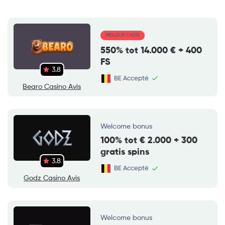
MEILLEUR CHOIX
550% tot 14.000 € + 400
FS
3.8
BE Accepté
Bearo Casino Avis
Welcome bonus
100% tot € 2.000 + 300
gratis spins
3.8
BE Accepté
Godz Casino Avis
Welcome bonus