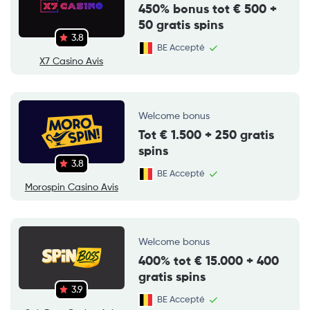
450% bonus tot € 500 +
50 gratis spins
3.8
BE Accepté
X7 Casino Avis
Welcome bonus
Tot € 1.500 + 250 gratis
spins
3.8
BE Accepté
Morospin Casino Avis
Welcome bonus
400% tot € 15.000 + 400
gratis spins
3.9
BE Accepté