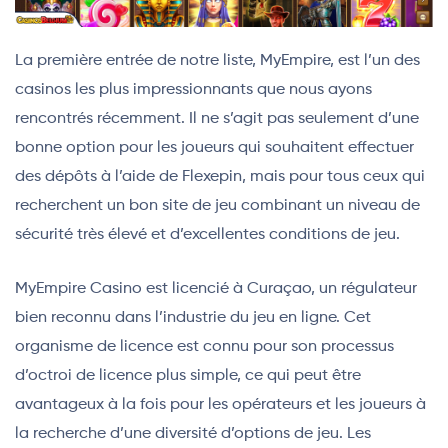
La première entrée de notre liste, MyEmpire, est l’un des
casinos les plus impressionnants que nous ayons
rencontrés récemment. Il ne s’agit pas seulement d’une
bonne option pour les joueurs qui souhaitent effectuer
des dépôts à l’aide de Flexepin, mais pour tous ceux qui
recherchent un bon site de jeu combinant un niveau de
sécurité très élevé et d’excellentes conditions de jeu.
MyEmpire Casino est licencié à Curaçao, un régulateur
bien reconnu dans l’industrie du jeu en ligne. Cet
organisme de licence est connu pour son processus
d’octroi de licence plus simple, ce qui peut être
avantageux à la fois pour les opérateurs et les joueurs à
la recherche d’une diversité d’options de jeu. Les