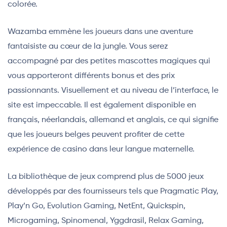
colorée.
Wazamba emmène les joueurs dans une aventure
fantaisiste au cœur de la jungle. Vous serez
accompagné par des petites mascottes magiques qui
vous apporteront différents bonus et des prix
passionnants. Visuellement et au niveau de l’interface, le
site est impeccable. Il est également disponible en
français, néerlandais, allemand et anglais, ce qui signifie
que les joueurs belges peuvent profiter de cette
expérience de casino dans leur langue maternelle.
La bibliothèque de jeux comprend plus de 5000 jeux
développés par des fournisseurs tels que Pragmatic Play,
Play’n Go, Evolution Gaming, NetEnt, Quickspin,
Microgaming, Spinomenal, Yggdrasil, Relax Gaming,