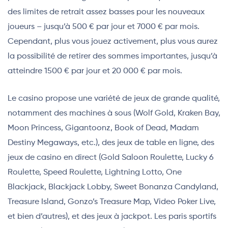
des limites de retrait assez basses pour les nouveaux
joueurs – jusqu’à 500 € par jour et 7000 € par mois.
Cependant, plus vous jouez activement, plus vous aurez
la possibilité de retirer des sommes importantes, jusqu’à
atteindre 1500 € par jour et 20 000 € par mois.
Le casino propose une variété de jeux de grande qualité,
notamment des machines à sous (Wolf Gold, Kraken Bay,
Moon Princess, Gigantoonz, Book of Dead, Madam
Destiny Megaways, etc.), des jeux de table en ligne, des
jeux de casino en direct (Gold Saloon Roulette, Lucky 6
Roulette, Speed Roulette, Lightning Lotto, One
Blackjack, Blackjack Lobby, Sweet Bonanza Candyland,
Treasure Island, Gonzo’s Treasure Map, Video Poker Live,
et bien d’autres), et des jeux à jackpot. Les paris sportifs