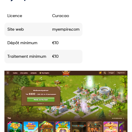
Licence
Curacao
Site web
myempire.com
Dépôt minimum
€10
Traitement minimum
€10