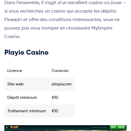
Dans l’ensemble, il s’agit d’un excellent casino où jouer –
si vous recherchez un casino qui accepte les dépôts
Flexepin et offre des conditions intéressantes, vous ne
pouvez pas vous tromper en choisissant MyEmpire
Casino.
Playio Casino
Licence
Curacao
Site web
playio.com
Dépôt minimum
€10
Traitement minimum
€10