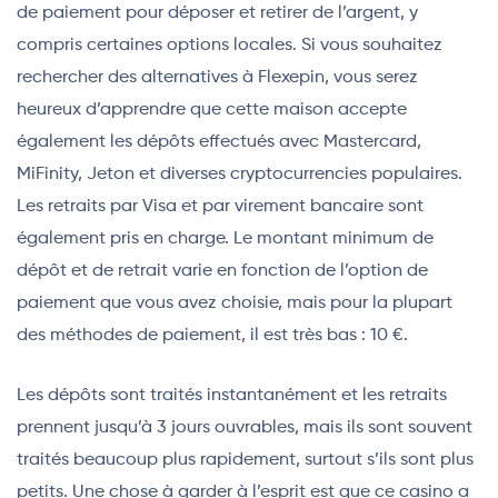
de paiement pour déposer et retirer de l’argent, y
compris certaines options locales. Si vous souhaitez
rechercher des alternatives à Flexepin, vous serez
heureux d’apprendre que cette maison accepte
également les dépôts effectués avec Mastercard,
MiFinity, Jeton et diverses cryptocurrencies populaires.
Les retraits par Visa et par virement bancaire sont
également pris en charge. Le montant minimum de
dépôt et de retrait varie en fonction de l’option de
paiement que vous avez choisie, mais pour la plupart
des méthodes de paiement, il est très bas : 10 €.
Les dépôts sont traités instantanément et les retraits
prennent jusqu’à 3 jours ouvrables, mais ils sont souvent
traités beaucoup plus rapidement, surtout s’ils sont plus
petits. Une chose à garder à l’esprit est que ce casino a