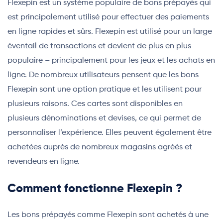
Flexepin est un système populaire de bons prépayés qui
est principalement utilisé pour effectuer des paiements
en ligne rapides et sûrs. Flexepin est utilisé pour un large
éventail de transactions et devient de plus en plus
populaire – principalement pour les jeux et les achats en
ligne. De nombreux utilisateurs pensent que les bons
Flexepin sont une option pratique et les utilisent pour
plusieurs raisons. Ces cartes sont disponibles en
plusieurs dénominations et devises, ce qui permet de
personnaliser l’expérience. Elles peuvent également être
achetées auprès de nombreux magasins agréés et
revendeurs en ligne.
Comment fonctionne Flexepin ?
Les bons prépayés comme Flexepin sont achetés à une