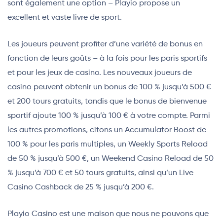
sont également une option – Playio propose un
excellent et vaste livre de sport.
Les joueurs peuvent profiter d’une variété de bonus en
fonction de leurs goûts – à la fois pour les paris sportifs
et pour les jeux de casino. Les nouveaux joueurs de
casino peuvent obtenir un bonus de 100 % jusqu’à 500 €
et 200 tours gratuits, tandis que le bonus de bienvenue
sportif ajoute 100 % jusqu’à 100 € à votre compte. Parmi
les autres promotions, citons un Accumulator Boost de
100 % pour les paris multiples, un Weekly Sports Reload
de 50 % jusqu’à 500 €, un Weekend Casino Reload de 50
% jusqu’à 700 € et 50 tours gratuits, ainsi qu’un Live
Casino Cashback de 25 % jusqu’à 200 €.
Playio Casino est une maison que nous ne pouvons que