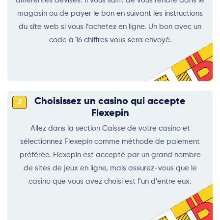
différentes devises. Il vous suffit de vous rendre dans le
magasin ou de payer le bon en suivant les instructions
du site web si vous l’achetez en ligne. Un bon avec un
code à 16 chiffres vous sera envoyé.
Choisissez un casino qui accepte
2
Flexepin
Allez dans la section Caisse de votre casino et
sélectionnez Flexepin comme méthode de paiement
préférée. Flexepin est accepté par un grand nombre
de sites de jeux en ligne, mais assurez-vous que le
casino que vous avez choisi est l’un d’entre eux.