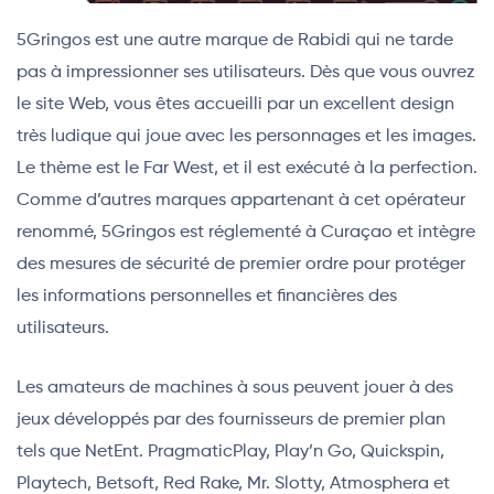
5Gringos est une autre marque de Rabidi qui ne tarde
pas à impressionner ses utilisateurs. Dès que vous ouvrez
le site Web, vous êtes accueilli par un excellent design
très ludique qui joue avec les personnages et les images.
Le thème est le Far West, et il est exécuté à la perfection.
Comme d’autres marques appartenant à cet opérateur
renommé, 5Gringos est réglementé à Curaçao et intègre
des mesures de sécurité de premier ordre pour protéger
les informations personnelles et financières des
utilisateurs.
Les amateurs de machines à sous peuvent jouer à des
jeux développés par des fournisseurs de premier plan
tels que NetEnt. PragmaticPlay, Play’n Go, Quickspin,
Playtech, Betsoft, Red Rake, Mr. Slotty, Atmosphera et