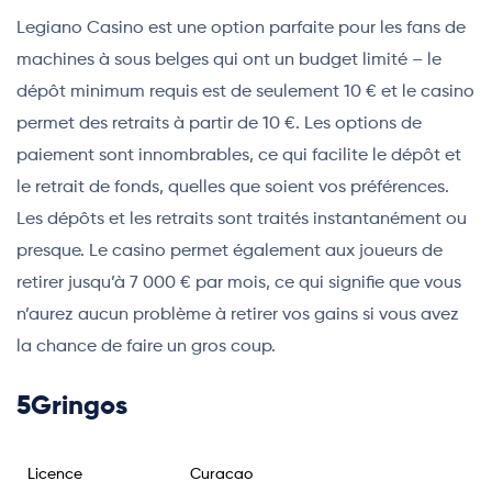
Legiano Casino est une option parfaite pour les fans de
machines à sous belges qui ont un budget limité – le
dépôt minimum requis est de seulement 10 € et le casino
permet des retraits à partir de 10 €. Les options de
paiement sont innombrables, ce qui facilite le dépôt et
le retrait de fonds, quelles que soient vos préférences.
Les dépôts et les retraits sont traités instantanément ou
presque. Le casino permet également aux joueurs de
retirer jusqu’à 7 000 € par mois, ce qui signifie que vous
n’aurez aucun problème à retirer vos gains si vous avez
la chance de faire un gros coup.
5Gringos
Licence
Curacao