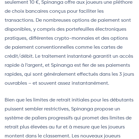
seulement 10 €, Spinanga offre aux joueurs une pléthore
de choix bancaires conçus pour faciliter les
transactions. De nombreuses options de paiement sont
disponibles, y compris des portefeuilles électroniques
pratiques, différentes crypto-monnaies et des options
de paiement conventionnelles comme les cartes de
crédit/débit. Le traitement instantané garantit un accès
rapide à l’argent, et Spinanga est fier de ses paiements
rapides, qui sont généralement effectués dans les 3 jours
ouvrables – et souvent assez instantanément.
Bien que les limites de retrait initiales pour les débutants
puissent sembler restrictives, Spinanga propose un
système de paliers progressifs qui promet des limites de
retrait plus élevées au fur et à mesure que les joueurs
montent dans le classement. Les nouveaux joueurs