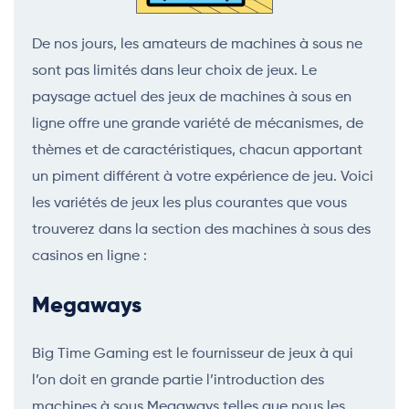
De nos jours, les amateurs de machines à sous ne
sont pas limités dans leur choix de jeux. Le
paysage actuel des jeux de machines à sous en
ligne offre une grande variété de mécanismes, de
thèmes et de caractéristiques, chacun apportant
un piment différent à votre expérience de jeu. Voici
les variétés de jeux les plus courantes que vous
trouverez dans la section des machines à sous des
casinos en ligne :
Megaways
Big Time Gaming est le fournisseur de jeux à qui
l’on doit en grande partie l’introduction des
machines à sous Megaways telles que nous les