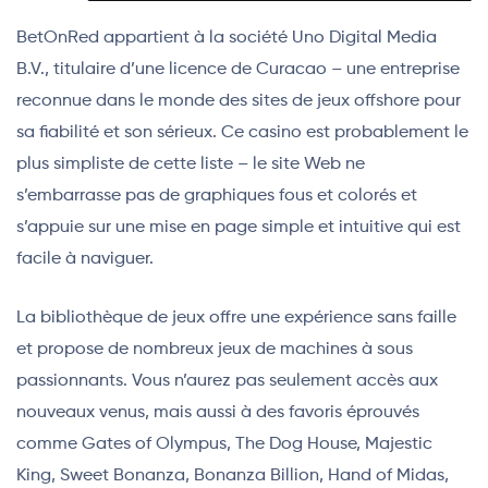
BetOnRed appartient à la société Uno Digital Media
B.V., titulaire d’une licence de Curacao – une entreprise
reconnue dans le monde des sites de jeux offshore pour
sa fiabilité et son sérieux. Ce casino est probablement le
plus simpliste de cette liste – le site Web ne
s’embarrasse pas de graphiques fous et colorés et
s’appuie sur une mise en page simple et intuitive qui est
facile à naviguer.
La bibliothèque de jeux offre une expérience sans faille
et propose de nombreux jeux de machines à sous
passionnants. Vous n’aurez pas seulement accès aux
nouveaux venus, mais aussi à des favoris éprouvés
comme Gates of Olympus, The Dog House, Majestic
King, Sweet Bonanza, Bonanza Billion, Hand of Midas,