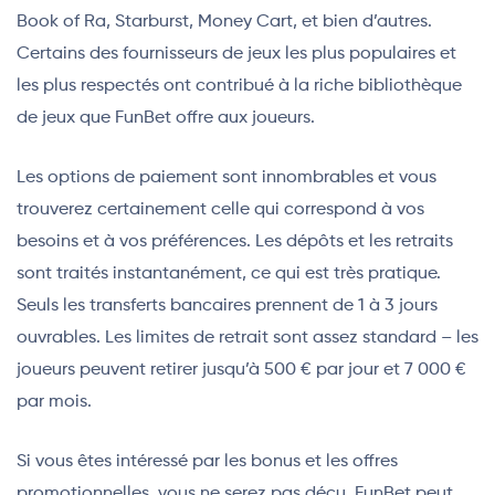
Book of Ra, Starburst, Money Cart, et bien d’autres.
Certains des fournisseurs de jeux les plus populaires et
les plus respectés ont contribué à la riche bibliothèque
de jeux que FunBet offre aux joueurs.
Les options de paiement sont innombrables et vous
trouverez certainement celle qui correspond à vos
besoins et à vos préférences. Les dépôts et les retraits
sont traités instantanément, ce qui est très pratique.
Seuls les transferts bancaires prennent de 1 à 3 jours
ouvrables. Les limites de retrait sont assez standard – les
joueurs peuvent retirer jusqu’à 500 € par jour et 7 000 €
par mois.
Si vous êtes intéressé par les bonus et les offres
promotionnelles, vous ne serez pas déçu. FunBet peut