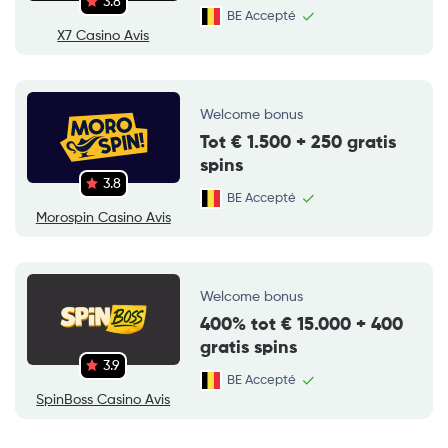
3.8
BE Accepté
X7 Casino Avis
Welcome bonus
Tot € 1.500 + 250 gratis
spins
3.8
BE Accepté
Morospin Casino Avis
Welcome bonus
400% tot € 15.000 + 400
gratis spins
3.9
BE Accepté
SpinBoss Casino Avis