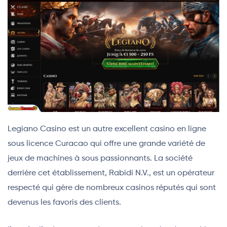
Legiano Casino est un autre excellent casino en ligne
sous licence Curacao qui offre une grande variété de
jeux de machines à sous passionnants. La société
derrière cet établissement, Rabidi N.V., est un opérateur
respecté qui gère de nombreux casinos réputés qui sont
devenus les favoris des clients.