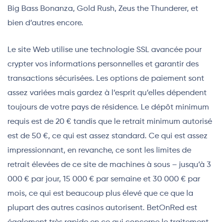
Big Bass Bonanza, Gold Rush, Zeus the Thunderer, et
bien d’autres encore.
Le site Web utilise une technologie SSL avancée pour
crypter vos informations personnelles et garantir des
transactions sécurisées. Les options de paiement sont
assez variées mais gardez à l’esprit qu’elles dépendent
toujours de votre pays de résidence. Le dépôt minimum
requis est de 20 € tandis que le retrait minimum autorisé
est de 50 €, ce qui est assez standard. Ce qui est assez
impressionnant, en revanche, ce sont les limites de
retrait élevées de ce site de machines à sous – jusqu’à 3
000 € par jour, 15 000 € par semaine et 30 000 € par
mois, ce qui est beaucoup plus élevé que ce que la
plupart des autres casinos autorisent. BetOnRed est