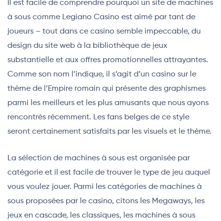
Il est facile de comprendre pourquoi un site de machines
à sous comme Legiano Casino est aimé par tant de
joueurs – tout dans ce casino semble impeccable, du
design du site web à la bibliothèque de jeux
substantielle et aux offres promotionnelles attrayantes.
Comme son nom l’indique, il s’agit d’un casino sur le
thème de l’Empire romain qui présente des graphismes
parmi les meilleurs et les plus amusants que nous ayons
rencontrés récemment. Les fans belges de ce style
seront certainement satisfaits par les visuels et le thème.
La sélection de machines à sous est organisée par
catégorie et il est facile de trouver le type de jeu auquel
vous voulez jouer. Parmi les catégories de machines à
sous proposées par le casino, citons les Megaways, les
jeux en cascade, les classiques, les machines à sous