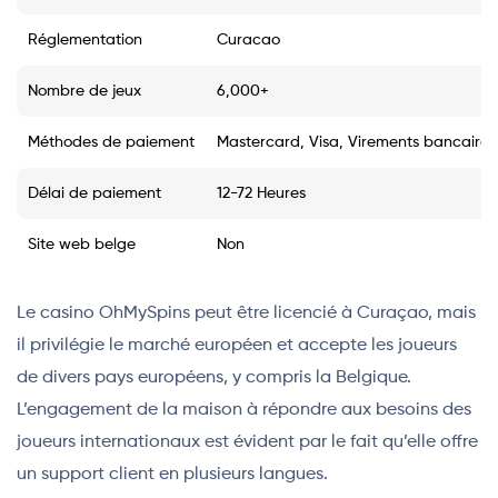
Réglementation
Curacao
Nombre de jeux
6,000+
Méthodes de paiement
Mastercard, Visa, Virements bancaires,
Délai de paiement
12-72 Heures
Site web belge
Non
Le casino OhMySpins peut être licencié à Curaçao, mais
il privilégie le marché européen et accepte les joueurs
de divers pays européens, y compris la Belgique.
L’engagement de la maison à répondre aux besoins des
joueurs internationaux est évident par le fait qu’elle offre
un support client en plusieurs langues.