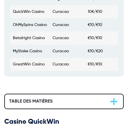
QuickWin Casino
Curacao
10€/€10
OhMySpins Casino
Curacao
€10/€10
Betalright Casino
Curacao
€10/€10
MyStake Casino
Curacao
€10/€20
GreatWin Casino
Curacao
€10/€10
TABLE DES MATIÈRES
Casino QuickWin