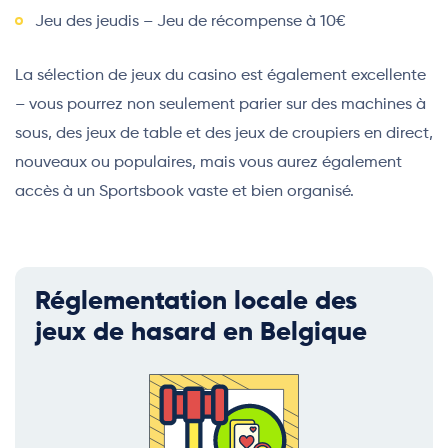
Jeu des jeudis – Jeu de récompense à 10€
La sélection de jeux du casino est également excellente
– vous pourrez non seulement parier sur des machines à
sous, des jeux de table et des jeux de croupiers en direct,
nouveaux ou populaires, mais vous aurez également
accès à un Sportsbook vaste et bien organisé.
Réglementation locale des
jeux de hasard en Belgique