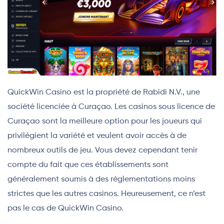
QuickWin Casino est la propriété de Rabidi N.V., une
société licenciée à Curaçao. Les casinos sous licence de
Curaçao sont la meilleure option pour les joueurs qui
privilégient la variété et veulent avoir accès à de
nombreux outils de jeu. Vous devez cependant tenir
compte du fait que ces établissements sont
généralement soumis à des réglementations moins
strictes que les autres casinos. Heureusement, ce n’est
pas le cas de QuickWin Casino.