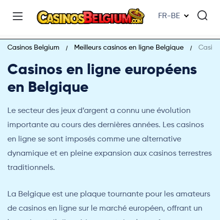
FR-BE
Casinos Belgium
Meilleurs casinos en ligne Belgique
Casino
Casinos en ligne européens
en Belgique
Le secteur des jeux d’argent a connu une évolution
importante au cours des dernières années. Les casinos
en ligne se sont imposés comme une alternative
dynamique et en pleine expansion aux casinos terrestres
traditionnels.
La Belgique est une plaque tournante pour les amateurs
de casinos en ligne sur le marché européen, offrant un