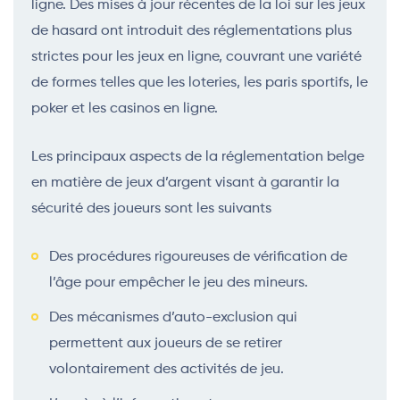
ligne. Des mises à jour récentes de la loi sur les jeux
de hasard ont introduit des réglementations plus
strictes pour les jeux en ligne, couvrant une variété
de formes telles que les loteries, les paris sportifs, le
poker et les casinos en ligne.
Les principaux aspects de la réglementation belge
en matière de jeux d’argent visant à garantir la
sécurité des joueurs sont les suivants
Des procédures rigoureuses de vérification de
l’âge pour empêcher le jeu des mineurs.
Des mécanismes d’auto-exclusion qui
permettent aux joueurs de se retirer
volontairement des activités de jeu.