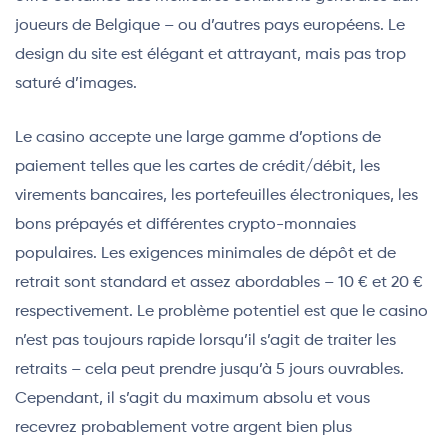
joueurs de Belgique – ou d’autres pays européens. Le
design du site est élégant et attrayant, mais pas trop
saturé d’images.
Le casino accepte une large gamme d’options de
paiement telles que les cartes de crédit/débit, les
virements bancaires, les portefeuilles électroniques, les
bons prépayés et différentes crypto-monnaies
populaires. Les exigences minimales de dépôt et de
retrait sont standard et assez abordables – 10 € et 20 €
respectivement. Le problème potentiel est que le casino
n’est pas toujours rapide lorsqu’il s’agit de traiter les
retraits – cela peut prendre jusqu’à 5 jours ouvrables.
Cependant, il s’agit du maximum absolu et vous
recevrez probablement votre argent bien plus