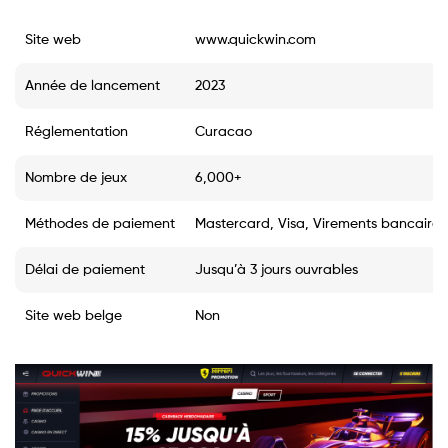
Site web
www.quickwin.com
Année de lancement
2023
Réglementation
Curacao
Nombre de jeux
6,000+
Méthodes de paiement
Mastercard, Visa, Virements bancaires,
Délai de paiement
Jusqu’à 3 jours ouvrables
Site web belge
Non