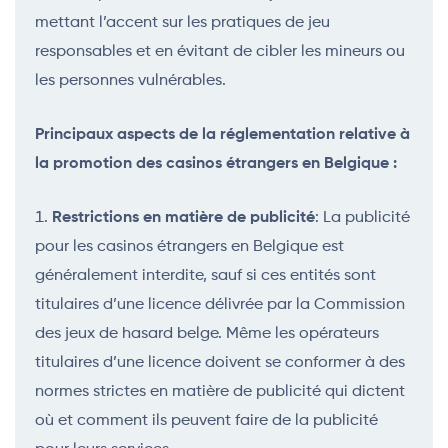
mettant l’accent sur les pratiques de jeu
responsables et en évitant de cibler les mineurs ou
les personnes vulnérables.
Principaux aspects de la réglementation relative à
la promotion des casinos étrangers en Belgique :
Restrictions en matière de publicité
: La publicité
pour les casinos étrangers en Belgique est
généralement interdite, sauf si ces entités sont
titulaires d’une licence délivrée par la Commission
des jeux de hasard belge. Même les opérateurs
titulaires d’une licence doivent se conformer à des
normes strictes en matière de publicité qui dictent
où et comment ils peuvent faire de la publicité