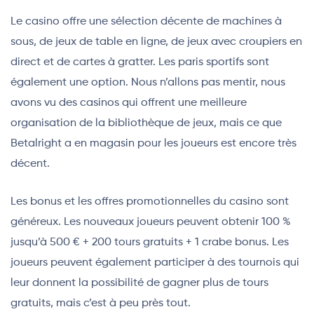
Le casino offre une sélection décente de machines à
sous, de jeux de table en ligne, de jeux avec croupiers en
direct et de cartes à gratter. Les paris sportifs sont
également une option. Nous n’allons pas mentir, nous
avons vu des casinos qui offrent une meilleure
organisation de la bibliothèque de jeux, mais ce que
Betalright a en magasin pour les joueurs est encore très
décent.
Les bonus et les offres promotionnelles du casino sont
généreux. Les nouveaux joueurs peuvent obtenir 100 %
jusqu’à 500 € + 200 tours gratuits + 1 crabe bonus. Les
joueurs peuvent également participer à des tournois qui
leur donnent la possibilité de gagner plus de tours
gratuits, mais c’est à peu près tout.