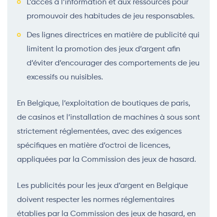
L’accès à l’information et aux ressources pour
promouvoir des habitudes de jeu responsables.
Des lignes directrices en matière de publicité qui
limitent la promotion des jeux d’argent afin
d’éviter d’encourager des comportements de jeu
excessifs ou nuisibles.
En Belgique, l’exploitation de boutiques de paris,
de casinos et l’installation de machines à sous sont
strictement réglementées, avec des exigences
spécifiques en matière d’octroi de licences,
appliquées par la Commission des jeux de hasard.
Les publicités pour les jeux d’argent en Belgique
doivent respecter les normes réglementaires
établies par la Commission des jeux de hasard, en