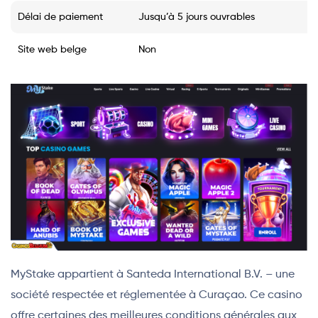
Délai de paiement
Jusqu’à 5 jours ouvrables
Site web belge
Non
MyStake appartient à Santeda International B.V. – une
société respectée et réglementée à Curaçao. Ce casino
offre certaines des meilleures conditions générales aux