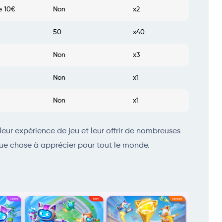
e 10€
Non
x2
50
x40
Non
x3
Non
x1
Non
x1
r expérience de jeu et leur offrir de nombreuses
que chose à apprécier pour tout le monde.