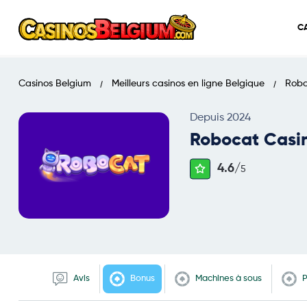
C
Casinos Belgium
Meilleurs casinos en ligne Belgique
Robo
Depuis 2024
Robocat Casi
4.6/
5
Avis
Bonus
Machines à sous
P