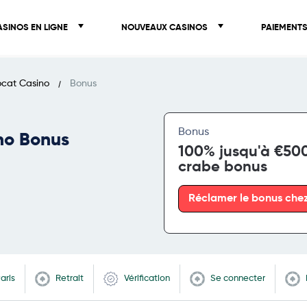
ASINOS EN LIGNE
NOUVEAUX CASINOS
PAIEMENT
cat Casino
Bonus
Bonus
no Bonus
100% jusqu'à €500 
crabe bonus
Réclamer le bonus che
aris
Retrait
Vérification
Se connecter