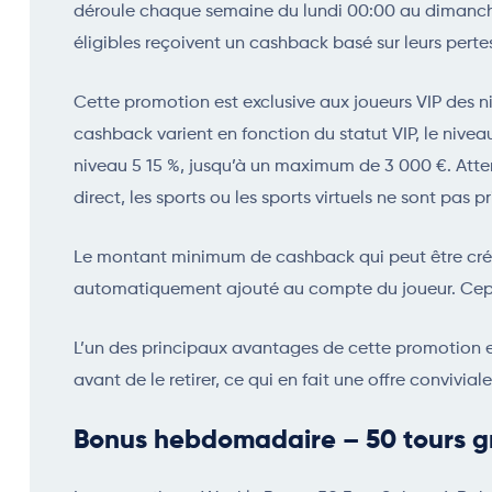
déroule chaque semaine du lundi 00:00 au dimanche
éligibles reçoivent un cashback basé sur leurs perte
Cette promotion est exclusive aux joueurs VIP des n
cashback varient en fonction du statut VIP, le niveau
niveau 5 15 %, jusqu’à un maximum de 3 000 €. Atten
direct, les sports ou les sports virtuels ne sont pas
Le montant minimum de cashback qui peut être crédité
automatiquement ajouté au compte du joueur. Cepen
L’un des principaux avantages de cette promotion es
avant de le retirer, ce qui en fait une offre convivi
Bonus hebdomadaire – 50 tours gr