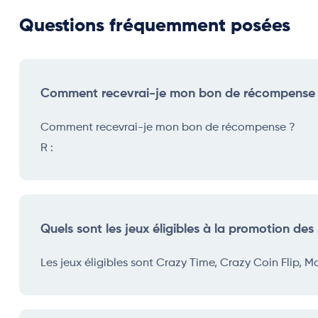
Questions fréquemment posées
Comment recevrai-je mon bon de récompense
Comment recevrai-je mon bon de récompense ?
R :
Quels sont les jeux éligibles à la promotion des
Les jeux éligibles sont Crazy Time, Crazy Coin Flip, 