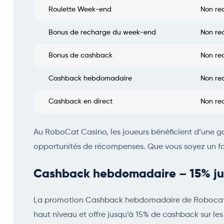
Roulette Week-end
Non re
Bonus de recharge du week-end
Non re
Bonus de cashback
Non re
Cashback hebdomadaire
Non re
Cashback en direct
Non re
Au RoboCat Casino, les joueurs bénéficient d’une g
opportunités de récompenses. Que vous soyez un fan 
Cashback hebdomadaire – 15% ju
La promotion Cashback hebdomadaire de Robocat C
haut niveau et offre jusqu’à 15% de cashback sur le