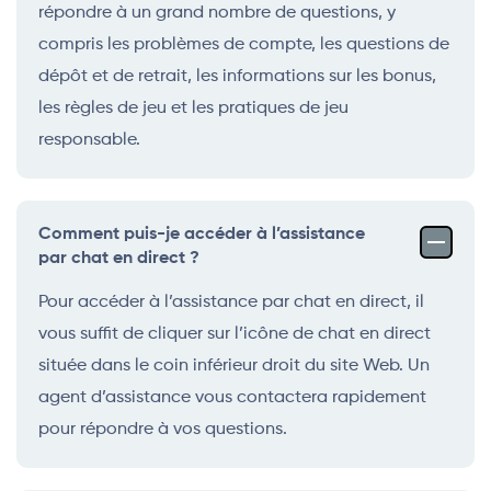
répondre à un grand nombre de questions, y
compris les problèmes de compte, les questions de
dépôt et de retrait, les informations sur les bonus,
les règles de jeu et les pratiques de jeu
responsable.
Comment puis-je accéder à l’assistance
par chat en direct ?
Pour accéder à l’assistance par chat en direct, il
vous suffit de cliquer sur l’icône de chat en direct
située dans le coin inférieur droit du site Web. Un
agent d’assistance vous contactera rapidement
pour répondre à vos questions.