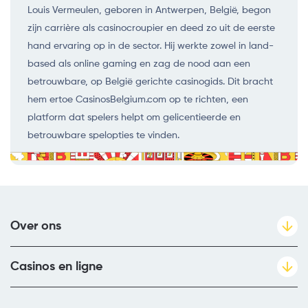
Louis Vermeulen, geboren in Antwerpen, België, begon
zijn carrière als casinocroupier en deed zo uit de eerste
hand ervaring op in de sector. Hij werkte zowel in land-
based als online gaming en zag de nood aan een
betrouwbare, op België gerichte casinogids. Dit bracht
hem ertoe CasinosBelgium.com op te richten, een
platform dat spelers helpt om gelicentieerde en
betrouwbare spelopties te vinden.
Over ons
Casinos en ligne