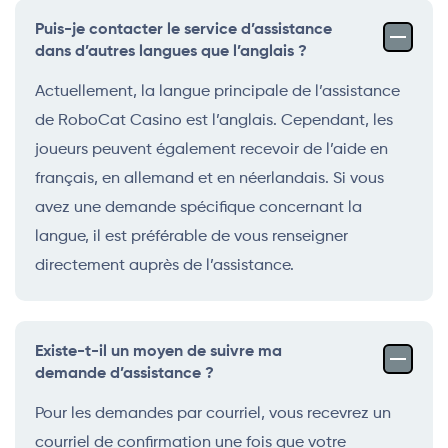
Puis-je contacter le service d’assistance
dans d’autres langues que l’anglais ?
Actuellement, la langue principale de l’assistance
de RoboCat Casino est l’anglais. Cependant, les
joueurs peuvent également recevoir de l’aide en
français, en allemand et en néerlandais. Si vous
avez une demande spécifique concernant la
langue, il est préférable de vous renseigner
directement auprès de l’assistance.
Existe-t-il un moyen de suivre ma
demande d’assistance ?
Pour les demandes par courriel, vous recevrez un
courriel de confirmation une fois que votre