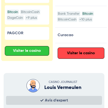
Bitcoin
BitcoinCash
Bank Transfer
Bitcoin
DogeCoin
+9 plus
BitcoinCash
+10 plus
PAGCOR
Curacao
Visiter le casino
Visiter le casino
CASINO JOURNALIST
Louis Vermeulen
Avis d'expert