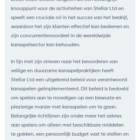
knooppunt voor de activiteiten van Stellar Ltd en
speelt een cruciale rol in het succes van het bedrijf,
waardoor het zijn klanten effectief kan bedienen en
zijn concurrentievoordeel in de wereldwijde
kansspelsector kan behouden.
In lijn met zijn streven naar het bevorderen van
veilige en duurzame kansspelpraktijken heeft
Stellar Ltd een uitgebreid beleid voor verantwoord
kansspelen geïmplementeerd. Dit beleid is bedoeld
om spelers aan te moedigen op een bewuste en
plezierige manier met kansspelen om te gaan.
Belangrijke richtlijnen zijn onder meer het advies
aan spelers om alleen met beschikbare middelen
te gokken, een persoonlijk budget vast te stellen en