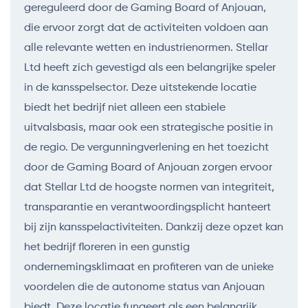
gereguleerd door de Gaming Board of Anjouan,
die ervoor zorgt dat de activiteiten voldoen aan
alle relevante wetten en industrienormen. Stellar
Ltd heeft zich gevestigd als een belangrijke speler
in de kansspelsector. Deze uitstekende locatie
biedt het bedrijf niet alleen een stabiele
uitvalsbasis, maar ook een strategische positie in
de regio. De vergunningverlening en het toezicht
door de Gaming Board of Anjouan zorgen ervoor
dat Stellar Ltd de hoogste normen van integriteit,
transparantie en verantwoordingsplicht hanteert
bij zijn kansspelactiviteiten. Dankzij deze opzet kan
het bedrijf floreren in een gunstig
ondernemingsklimaat en profiteren van de unieke
voordelen die de autonome status van Anjouan
biedt. Deze locatie fungeert als een belangrijk