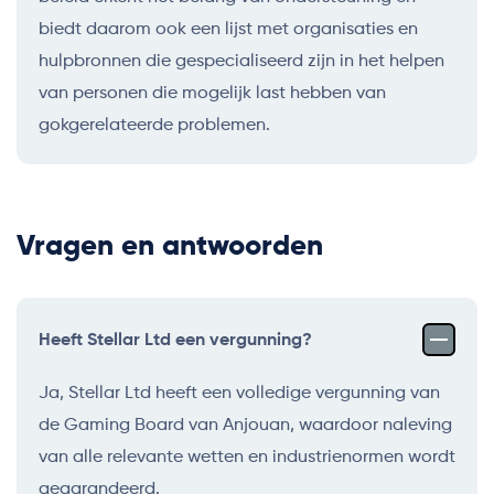
biedt daarom ook een lijst met organisaties en
hulpbronnen die gespecialiseerd zijn in het helpen
van personen die mogelijk last hebben van
gokgerelateerde problemen.
Vragen en antwoorden
Heeft Stellar Ltd een vergunning?
Ja, Stellar Ltd heeft een volledige vergunning van
de Gaming Board van Anjouan, waardoor naleving
van alle relevante wetten en industrienormen wordt
gegarandeerd.