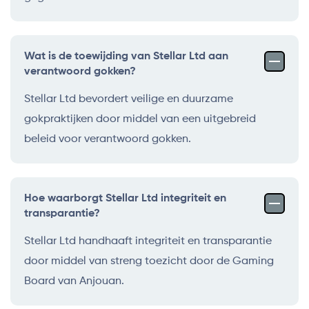
Wat is de toewijding van Stellar Ltd aan
verantwoord gokken?
Stellar Ltd bevordert veilige en duurzame
gokpraktijken door middel van een uitgebreid
beleid voor verantwoord gokken.
Hoe waarborgt Stellar Ltd integriteit en
transparantie?
Stellar Ltd handhaaft integriteit en transparantie
door middel van streng toezicht door de Gaming
Board van Anjouan.