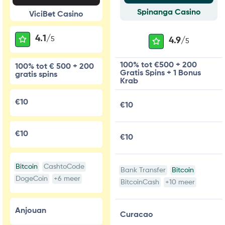
Spinanga Casino
ViciBet Casino
4.1/
5
4.9/
5
100% tot €500 + 200
100% tot € 500 + 200
Gratis Spins + 1 Bonus
gratis spins
Krab
€10
€10
€10
€10
Bitcoin
CashtoCode
Bank Transfer
Bitcoin
DogeCoin
+6 meer
BitcoinCash
+10 meer
Anjouan
Curacao