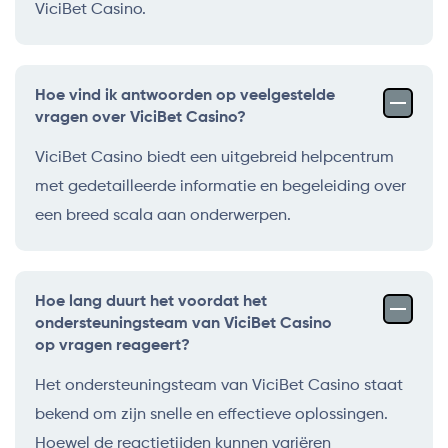
ViciBet Casino.
Hoe vind ik antwoorden op veelgestelde
vragen over ViciBet Casino?
ViciBet Casino biedt een uitgebreid helpcentrum
met gedetailleerde informatie en begeleiding over
een breed scala aan onderwerpen.
Hoe lang duurt het voordat het
ondersteuningsteam van ViciBet Casino
op vragen reageert?
Het ondersteuningsteam van ViciBet Casino staat
bekend om zijn snelle en effectieve oplossingen.
Hoewel de reactietijden kunnen variëren