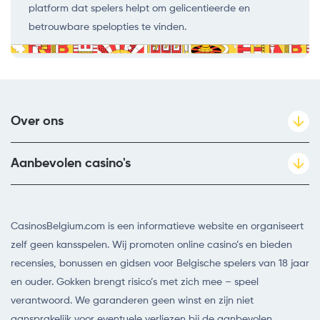
platform dat spelers helpt om gelicentieerde en
betrouwbare spelopties te vinden.
Over ons
Aanbevolen casino's
CasinosBelgium.com is een informatieve website en organiseert
zelf geen kansspelen. Wij promoten online casino’s en bieden
recensies, bonussen en gidsen voor Belgische spelers van 18 jaar
en ouder. Gokken brengt risico’s met zich mee – speel
verantwoord. We garanderen geen winst en zijn niet
aansprakelijk voor eventuele verliezen bij de aanbevolen