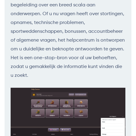
begeleiding over een breed scala aan
onderwerpen. Of u nu vragen heeft over stortingen,
opnames, technische problemen,
sportweddenschappen, bonussen, accountbeheer
of algemene vragen, het helpcentrum is ontworpen
om u duidelijke en beknopte antwoorden te geven.
Het is een one-stop-bron voor al uw behoeften,
zodat u gemakkelijk de informatie kunt vinden die
u zoekt.