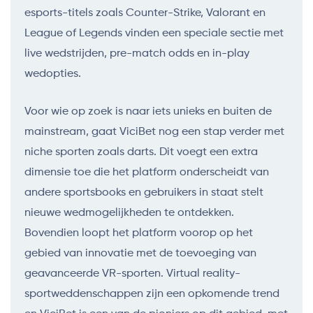
esports-titels zoals Counter-Strike, Valorant en
League of Legends vinden een speciale sectie met
live wedstrijden, pre-match odds en in-play
wedopties.
Voor wie op zoek is naar iets unieks en buiten de
mainstream, gaat ViciBet nog een stap verder met
niche sporten zoals darts. Dit voegt een extra
dimensie toe die het platform onderscheidt van
andere sportsbooks en gebruikers in staat stelt
nieuwe wedmogelijkheden te ontdekken.
Bovendien loopt het platform voorop op het
gebied van innovatie met de toevoeging van
geavanceerde VR-sporten. Virtual reality-
sportweddenschappen zijn een opkomende trend