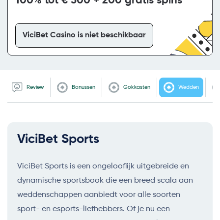
100% tot € 500 + 200 gratis spins
ViciBet Casino is niet beschikbaar
Review
Bonussen
Gokkasten
Wedden
ViciBet Sports
ViciBet Sports is een ongelooflijk uitgebreide en
dynamische sportsbook die een breed scala aan
weddenschappen aanbiedt voor alle soorten
sport- en esports-liefhebbers. Of je nu een