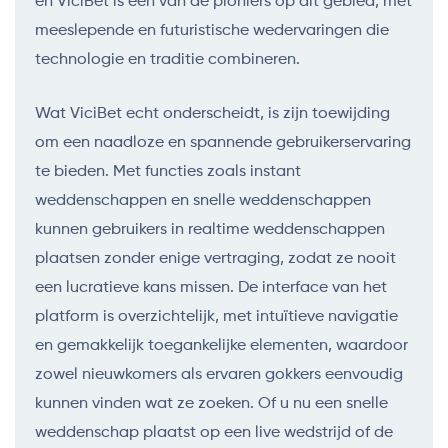
en ViciBet is een van de pioniers op dit gebied, met
meeslepende en futuristische wedervaringen die
technologie en traditie combineren.
Wat ViciBet echt onderscheidt, is zijn toewijding
om een naadloze en spannende gebruikerservaring
te bieden. Met functies zoals instant
weddenschappen en snelle weddenschappen
kunnen gebruikers in realtime weddenschappen
plaatsen zonder enige vertraging, zodat ze nooit
een lucratieve kans missen. De interface van het
platform is overzichtelijk, met intuïtieve navigatie
en gemakkelijk toegankelijke elementen, waardoor
zowel nieuwkomers als ervaren gokkers eenvoudig
kunnen vinden wat ze zoeken. Of u nu een snelle
weddenschap plaatst op een live wedstrijd of de