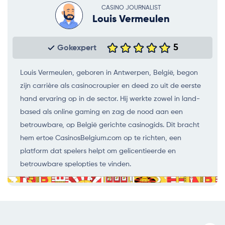
CASINO JOURNALIST
Louis Vermeulen
5
Gokexpert
Louis Vermeulen, geboren in Antwerpen, België, begon
zijn carrière als casinocroupier en deed zo uit de eerste
hand ervaring op in de sector. Hij werkte zowel in land-
based als online gaming en zag de nood aan een
betrouwbare, op België gerichte casinogids. Dit bracht
hem ertoe CasinosBelgium.com op te richten, een
platform dat spelers helpt om gelicentieerde en
betrouwbare spelopties te vinden.