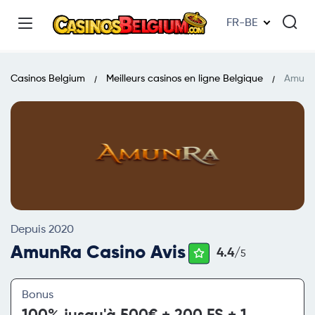
FR-BE
Casinos Belgium
Meilleurs casinos en ligne Belgique
AmunR
Depuis 2020
AmunRa Casino Avis
4.4/
5
Bonus