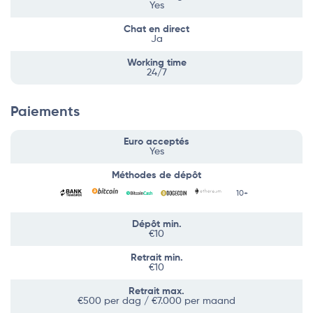
Yes
Chat en direct
Ja
Working time
24/7
Paiements
Euro acceptés
Yes
Méthodes de dépôt
10+
Dépôt min.
€10
Retrait min.
€10
Retrait max.
€500 per dag / €7.000 per maand