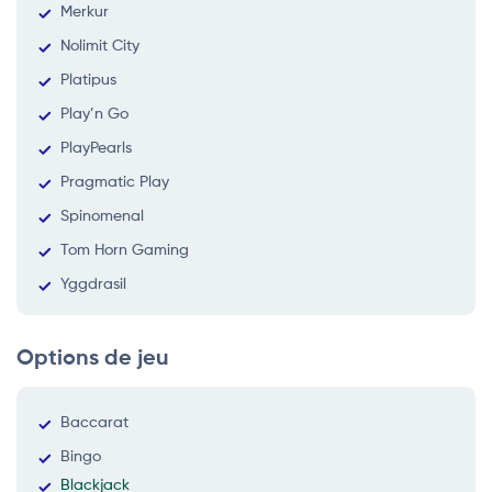
Merkur
Nolimit City
Platipus
Play’n Go
PlayPearls
Pragmatic Play
Spinomenal
Tom Horn Gaming
Yggdrasil
Options de jeu
Baccarat
Bingo
Blackjack