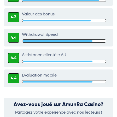
Valeur des bonus
4.3
Withdrawal Speed
4.4
Assistance clientèle AU
4.4
Évaluation mobile
4.4
Avez-vous joué sur AmunRa Casino?
Partagez votre expérience avec nos lecteurs !