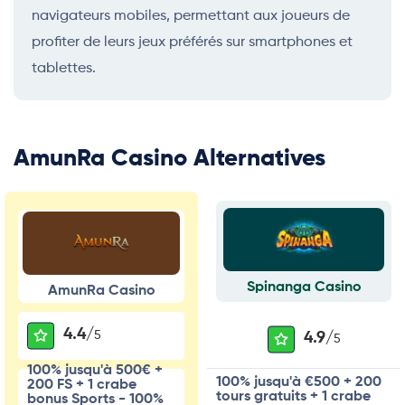
navigateurs mobiles, permettant aux joueurs de
profiter de leurs jeux préférés sur smartphones et
tablettes.
AmunRa Casino Alternatives
Spinanga Casino
AmunRa Casino
4.4/
5
4.9/
5
100% jusqu'à 500€ +
100% jusqu'à €500 + 200
200 FS + 1 crabe
tours gratuits + 1 crabe
bonus Sports - 100%