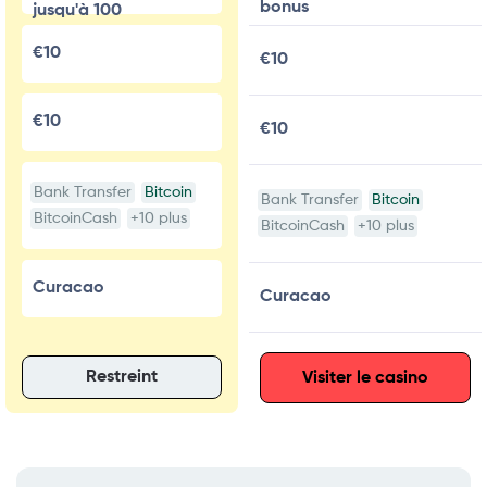
bonus
jusqu'à 100
€10
€10
€10
€10
Bank Transfer
Bitcoin
Bank Transfer
Bitcoin
BitcoinCash
+10 plus
BitcoinCash
+10 plus
Curacao
Curacao
Restreint
Visiter le casino