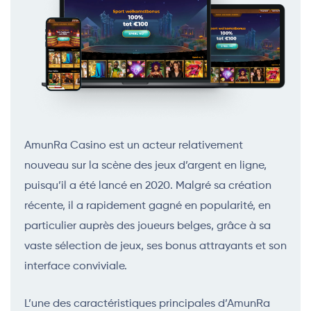
AmunRa Casino est un acteur relativement
nouveau sur la scène des jeux d’argent en ligne,
puisqu’il a été lancé en 2020. Malgré sa création
récente, il a rapidement gagné en popularité, en
particulier auprès des joueurs belges, grâce à sa
vaste sélection de jeux, ses bonus attrayants et son
interface conviviale.
L’une des caractéristiques principales d’AmunRa