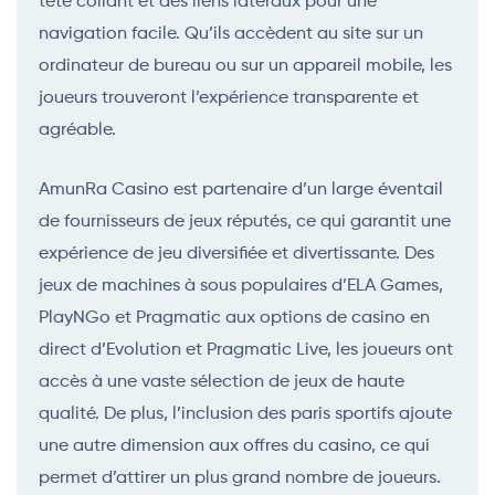
tête collant et des liens latéraux pour une
navigation facile. Qu’ils accèdent au site sur un
ordinateur de bureau ou sur un appareil mobile, les
joueurs trouveront l’expérience transparente et
agréable.
AmunRa Casino est partenaire d’un large éventail
de fournisseurs de jeux réputés, ce qui garantit une
expérience de jeu diversifiée et divertissante. Des
jeux de machines à sous populaires d’ELA Games,
PlayNGo et Pragmatic aux options de casino en
direct d’Evolution et Pragmatic Live, les joueurs ont
accès à une vaste sélection de jeux de haute
qualité. De plus, l’inclusion des paris sportifs ajoute
une autre dimension aux offres du casino, ce qui
permet d’attirer un plus grand nombre de joueurs.