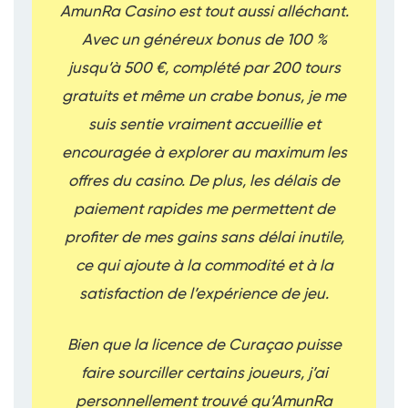
AmunRa Casino est tout aussi alléchant.
Avec un généreux bonus de 100 %
jusqu’à 500 €, complété par 200 tours
gratuits et même un crabe bonus, je me
suis sentie vraiment accueillie et
encouragée à explorer au maximum les
offres du casino. De plus, les délais de
paiement rapides me permettent de
profiter de mes gains sans délai inutile,
ce qui ajoute à la commodité et à la
satisfaction de l’expérience de jeu.
Bien que la licence de Curaçao puisse
faire sourciller certains joueurs, j’ai
personnellement trouvé qu’AmunRa