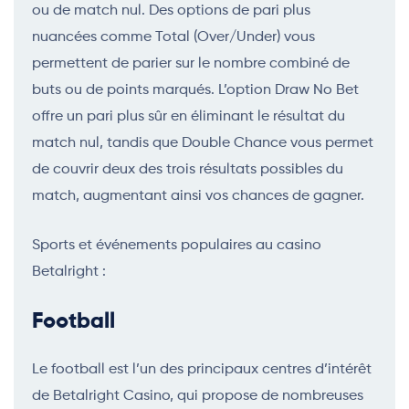
ou de match nul. Des options de pari plus
nuancées comme Total (Over/Under) vous
permettent de parier sur le nombre combiné de
buts ou de points marqués. L’option Draw No Bet
offre un pari plus sûr en éliminant le résultat du
match nul, tandis que Double Chance vous permet
de couvrir deux des trois résultats possibles du
match, augmentant ainsi vos chances de gagner.
Sports et événements populaires au casino
Betalright :
Football
Le football est l’un des principaux centres d’intérêt
de Betalright Casino, qui propose de nombreuses