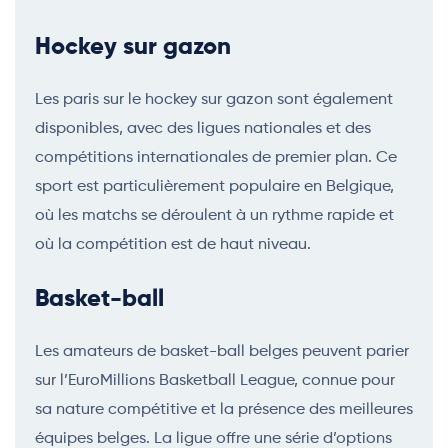
Hockey sur gazon
Les paris sur le hockey sur gazon sont également
disponibles, avec des ligues nationales et des
compétitions internationales de premier plan. Ce
sport est particulièrement populaire en Belgique,
où les matchs se déroulent à un rythme rapide et
où la compétition est de haut niveau.
Basket-ball
Les amateurs de basket-ball belges peuvent parier
sur l’EuroMillions Basketball League, connue pour
sa nature compétitive et la présence des meilleures
équipes belges. La ligue offre une série d’options