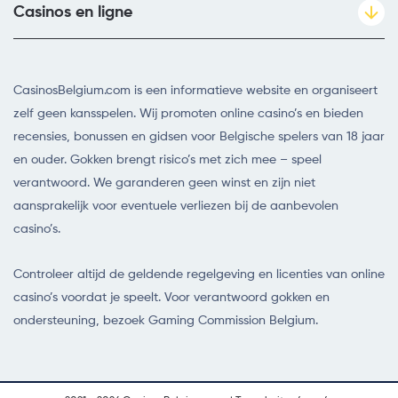
Casinos en ligne
CasinosBelgium.com is een informatieve website en organiseert
zelf geen kansspelen. Wij promoten online casino’s en bieden
recensies, bonussen en gidsen voor Belgische spelers van 18 jaar
en ouder. Gokken brengt risico’s met zich mee – speel
verantwoord. We garanderen geen winst en zijn niet
aansprakelijk voor eventuele verliezen bij de aanbevolen
casino’s.
Controleer altijd de geldende regelgeving en licenties van online
casino’s voordat je speelt. Voor verantwoord gokken en
ondersteuning, bezoek Gaming Commission Belgium.