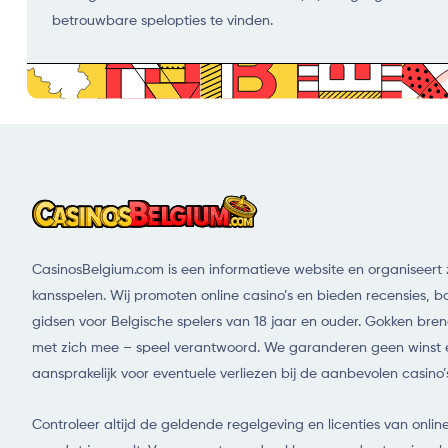
betrouwbare spelopties te vinden.
CasinosBelgium.com is een informatieve website en organiseert 
kansspelen. Wij promoten online casino’s en bieden recensies, 
gidsen voor Belgische spelers van 18 jaar en ouder. Gokken breng
met zich mee – speel verantwoord. We garanderen geen winst en
aansprakelijk voor eventuele verliezen bij de aanbevolen casino’
Controleer altijd de geldende regelgeving en licenties van online