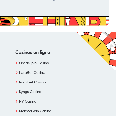
Casinos en ligne
OscarSpin Casino
LaraBet Casino
Romibet Casino
Kyngs Casino
NV Casino
MonsterWin Casino