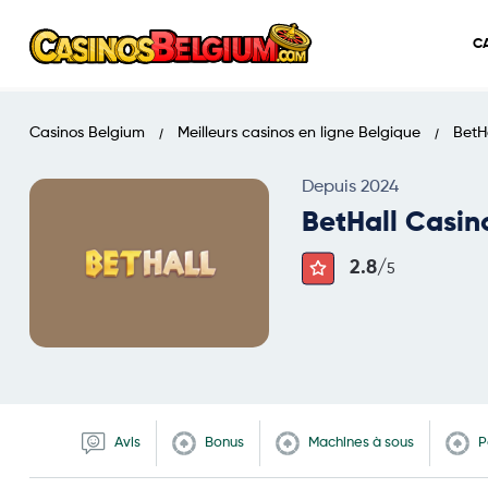
C
Casinos Belgium
Meilleurs casinos en ligne Belgique
BetH
Depuis 2024
BetHall Casino
2.8/
5
Avis
Bonus
Machines à sous
P