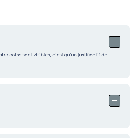
 coins sont visibles, ainsi qu’un justificatif de