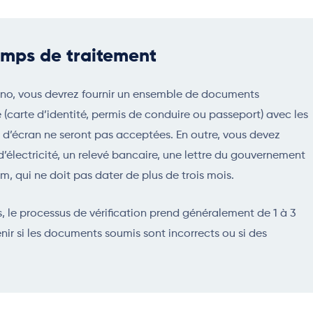
emps de traitement
sino, vous devrez fournir un ensemble de documents
 (carte d’identité, permis de conduire ou passeport) avec les
es d’écran ne seront pas acceptées. En outre, vous devez
e d’électricité, un relevé bancaire, une lettre du gouvernement
m, qui ne doit pas dater de plus de trois mois.
 le processus de vérification prend généralement de 1 à 3
enir si les documents soumis sont incorrects ou si des