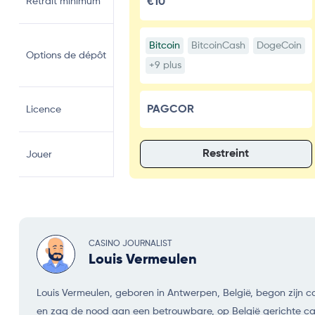
Retrait minimum
€10
Bitcoin
BitcoinCash
DogeCoin
Options de dépôt
+9 plus
PAGCOR
Licence
Restreint
Jouer
CASINO JOURNALIST
Louis Vermeulen
Louis Vermeulen, geboren in Antwerpen, België, begon zijn ca
en zag de nood aan een betrouwbare, op België gerichte casi