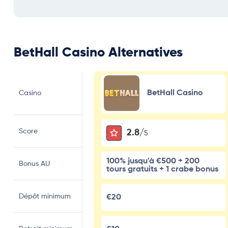
BetHall Casino Alternatives
BetHall Casino
Casino
Score
2.8/
5
100% jusqu'à €500 + 200
Bonus AU
tours gratuits + 1 crabe bonus
Dépôt minimum
€20