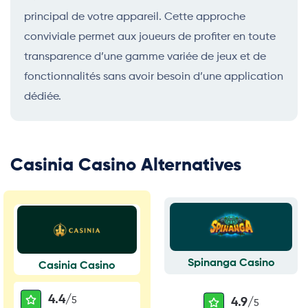
principal de votre appareil. Cette approche
conviviale permet aux joueurs de profiter en toute
transparence d’une gamme variée de jeux et de
fonctionnalités sans avoir besoin d’une application
dédiée.
Casinia Casino Alternatives
Spinanga Casino
Casinia Casino
4.4/
5
4.9/
5