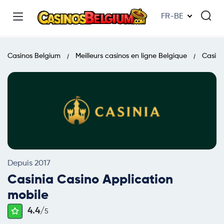
FR-BE
Casinos Belgium
Meilleurs casinos en ligne Belgique
Casini
Depuis 2017
Casinia Casino Application
mobile
4.4/
5