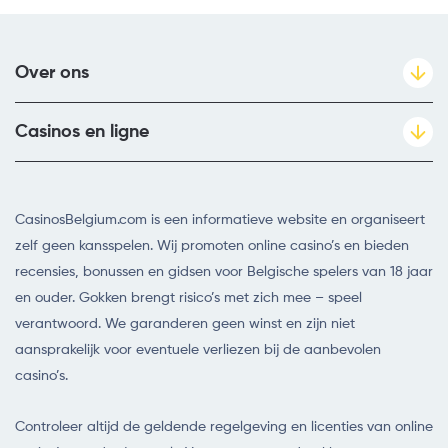
Over ons
Casinos en ligne
CasinosBelgium.com is een informatieve website en organiseert
zelf geen kansspelen. Wij promoten online casino’s en bieden
recensies, bonussen en gidsen voor Belgische spelers van 18 jaar
en ouder. Gokken brengt risico’s met zich mee – speel
verantwoord. We garanderen geen winst en zijn niet
aansprakelijk voor eventuele verliezen bij de aanbevolen
casino’s.
Controleer altijd de geldende regelgeving en licenties van online