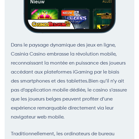
Dans le paysage dynamique des jeux en ligne,
Casinia Casino embrasse la révolution mobile,
reconnaissant la montée en puissance des joueurs
accédant aux plateformes iGaming par le biais
des smartphones et des tablettes.Bien qu’il n’y ait
pas d’application mobile dédiée, le casino s’assure
que les joueurs belges peuvent profiter d’une
expérience remarquable directement via leur
navigateur web mobile.
Traditionnellement, les ordinateurs de bureau