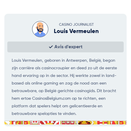
CASINO JOURNALIST
Louis Vermeulen
Avis d'expert
Louis Vermeulen, geboren in Antwerpen, België, begon
zijn carrière als casinocroupier en deed zo uit de eerste
hand ervaring op in de sector. Hij werkte zowel in land-
based als online gaming en zag de nood aan een
betrouwbare, op België gerichte casinogids. Dit bracht
hem ertoe CasinosBelgium.com op te richten, een
platform dat spelers helpt om gelicentieerde en
betrouwbare spelopties te vinden.