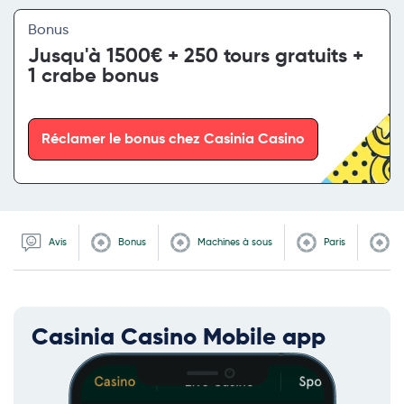
Bonus
Jusqu'à 1500€ + 250 tours gratuits +
1 crabe bonus
Réclamer le bonus chez Casinia Casino
Avis
Bonus
Machines à sous
Paris
Re
Casinia Casino Mobile app