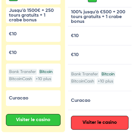
Jusqu'à 1500€ + 250
100% jusqu'à €500 + 200
tours gratuits + 1
tours gratuits + 1 crabe
crabe bonus
bonus
€10
€10
€10
€10
Bank Transfer
Bitcoin
Bank Transfer
Bitcoin
BitcoinCash
+10 plus
BitcoinCash
+10 plus
Curacao
Curacao
Visiter le casino
Visiter le casino