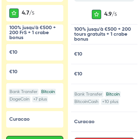
4.7/
5
4.9/
5
100% jusqu'à €500 +
100% jusqu'à €500 + 200
200 FrS + 1 crabe
tours gratuits + 1 crabe
bonus
bonus
€10
€10
€10
€10
Bank Transfer
Bitcoin
Bank Transfer
Bitcoin
DogeCoin
+7 plus
BitcoinCash
+10 plus
Curacao
Curacao