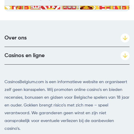
Over ons
Casinos en ligne
CasinosBelgium.com is een informatieve website en organiseert
zelf geen kansspelen. Wij promoten online casino’s en bieden
recensies, bonussen en gidsen voor Belgische spelers van 18 jaar
en ouder. Gokken brengt risico’s met zich mee – speel
verantwoord. We garanderen geen winst en zijn niet
aansprakelijk voor eventuele verliezen bij de aanbevolen
casino’s.