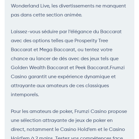
Wonderland Live, les divertissements ne manquent
pas dans cette section animée.
Laissez-vous séduire par l’élégance du Baccarat
avec des options telles que Prosperity Tree
Baccarat et Mega Baccarat, ou tentez votre
chance au lancer de dés avec des jeux tels que
Golden Wealth Baccarat et Peek Baccarat.Frumzi
Casino garantit une expérience dynamique et
attrayante aux amateurs de ces classiques
intemporels.
Pour les amateurs de poker, Frumzi Casino propose
une sélection attrayante de jeux de poker en
direct, notamment le Casino Hold’em et le Casino
Hold’em à 2 mains. Testez vos compétences face