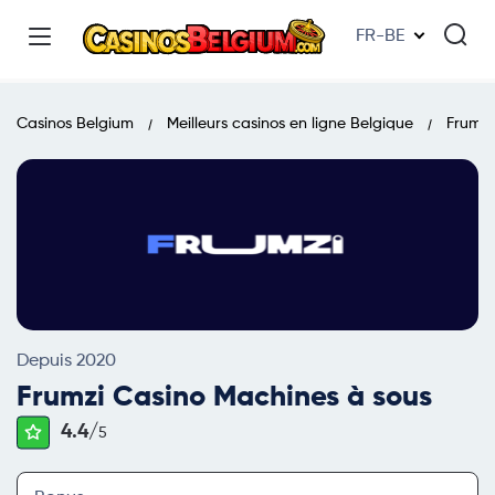
FR-BE
Casinos Belgium
Meilleurs casinos en ligne Belgique
Frumzi
Depuis 2020
Frumzi Casino Machines à sous
4.4/
5