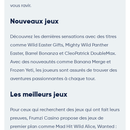
vous ravir.
Nouveaux jeux
Découvrez les dernières sensations avec des titres
comme Wild Easter Gifts, Mighty Wild Panther
Easter, Barrel Bonanza et CleoPatrick DoubleMax.
Avec des nouveautés comme Banana Merge et
Frozen Yeti, les joueurs sont assurés de trouver des
aventures passionnantes à chaque tour.
Les meilleurs jeux
Pour ceux qui recherchent des jeux qui ont fait leurs
preuves, Frumzi Casino propose des jeux de
premier plan comme Mad Hit Wild Alice, Wanted :