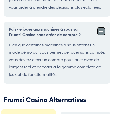
jouer à des versions démo pour s’entraîner peut
vous aider à prendre des décisions plus éclairées.
Puis-je jouer aux machines à sous sur
Frumzi Casino sans créer de compte ?
Bien que certaines machines à sous offrent un
mode démo qui vous permet de jouer sans compte,
vous devrez créer un compte pour jouer avec de
l’argent réel et accéder à la gamme complète de
jeux et de fonctionnalités.
Frumzi Casino Alternatives