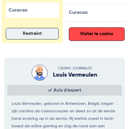
Curacao
Curacao
Restreint
Visiter le casino
CASINO JOURNALIST
Louis Vermeulen
Avis d'expert
Louis Vermeulen, geboren in Antwerpen, België, begon
zijn carrière als casinocroupier en deed zo uit de eerste
hand ervaring op in de sector. Hij werkte zowel in land-
based als online gaming en zag de nood aan een