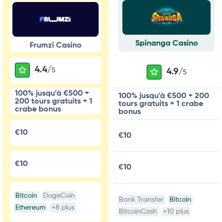
Spinanga Casino
Frumzi Casino
4.4/
5
4.9/
5
100% jusqu'à €500 +
100% jusqu'à €500 + 200
200 tours gratuits + 1
tours gratuits + 1 crabe
crabe bonus
bonus
€10
€10
€10
€10
Bitcoin
DogeCoin
Bank Transfer
Bitcoin
Ethereum
+8 plus
BitcoinCash
+10 plus