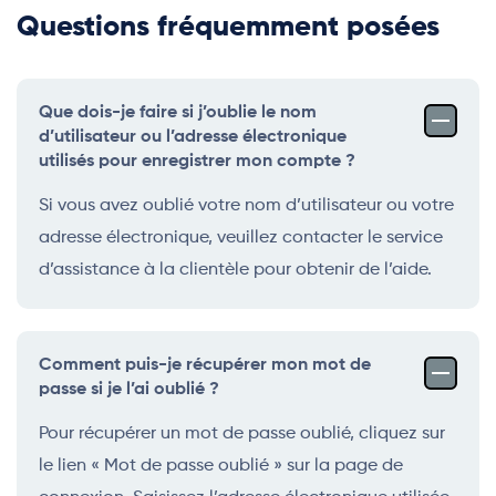
Questions fréquemment posées
Que dois-je faire si j’oublie le nom
d’utilisateur ou l’adresse électronique
utilisés pour enregistrer mon compte ?
Si vous avez oublié votre nom d’utilisateur ou votre
adresse électronique, veuillez contacter le service
d’assistance à la clientèle pour obtenir de l’aide.
Comment puis-je récupérer mon mot de
passe si je l’ai oublié ?
Pour récupérer un mot de passe oublié, cliquez sur
le lien « Mot de passe oublié » sur la page de