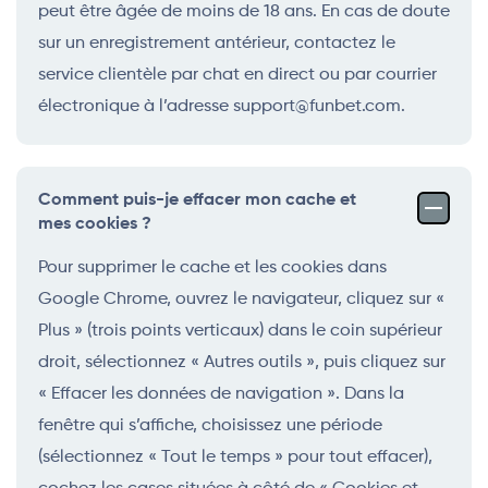
peut être âgée de moins de 18 ans. En cas de doute
sur un enregistrement antérieur, contactez le
service clientèle par chat en direct ou par courrier
électronique à l’adresse
support@funbet.com
.
Comment puis-je effacer mon cache et
mes cookies ?
Pour supprimer le cache et les cookies dans
Google Chrome, ouvrez le navigateur, cliquez sur «
Plus » (trois points verticaux) dans le coin supérieur
droit, sélectionnez « Autres outils », puis cliquez sur
« Effacer les données de navigation ». Dans la
fenêtre qui s’affiche, choisissez une période
(sélectionnez « Tout le temps » pour tout effacer),