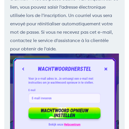
lien, vous pouvez saisir l’adresse électronique
utilisée lors de l’inscription. Un courriel vous sera
envoyé pour réinitialiser automatiquement votre
mot de passe. Si vous ne recevez pas cet e-mail,
contactez le service d’assistance à la clientèle
pour obtenir de l’aide.