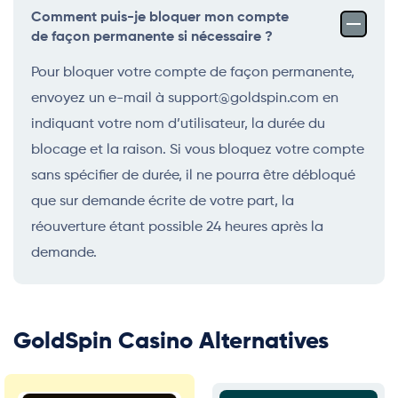
Comment puis-je bloquer mon compte
de façon permanente si nécessaire ?
Pour bloquer votre compte de façon permanente,
envoyez un e-mail à
support@goldspin.com
en
indiquant votre nom d’utilisateur, la durée du
blocage et la raison. Si vous bloquez votre compte
sans spécifier de durée, il ne pourra être débloqué
que sur demande écrite de votre part, la
réouverture étant possible 24 heures après la
demande.
GoldSpin Casino Alternatives