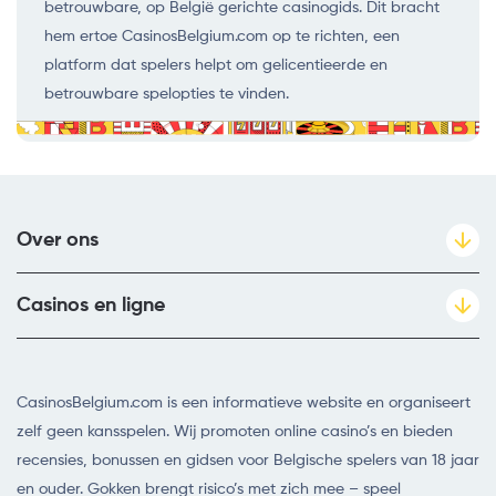
betrouwbare, op België gerichte casinogids. Dit bracht
hem ertoe CasinosBelgium.com op te richten, een
platform dat spelers helpt om gelicentieerde en
betrouwbare spelopties te vinden.
Over ons
Casinos en ligne
CasinosBelgium.com is een informatieve website en organiseert
zelf geen kansspelen. Wij promoten online casino’s en bieden
recensies, bonussen en gidsen voor Belgische spelers van 18 jaar
en ouder. Gokken brengt risico’s met zich mee – speel