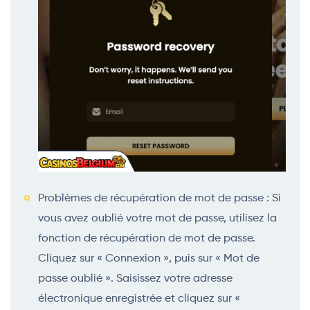
Problèmes de récupération de mot de passe : Si
vous avez oublié votre mot de passe, utilisez la
fonction de récupération de mot de passe.
Cliquez sur « Connexion », puis sur « Mot de
passe oublié ». Saisissez votre adresse
électronique enregistrée et cliquez sur «