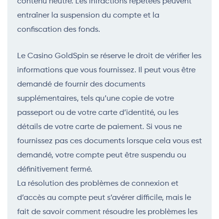
contenu neutre. Les infractions répétées peuvent
entraîner la suspension du compte et la
confiscation des fonds.
Le Casino GoldSpin se réserve le droit de vérifier les
informations que vous fournissez. Il peut vous être
demandé de fournir des documents
supplémentaires, tels qu’une copie de votre
passeport ou de votre carte d’identité, ou les
détails de votre carte de paiement. Si vous ne
fournissez pas ces documents lorsque cela vous est
demandé, votre compte peut être suspendu ou
définitivement fermé.
La résolution des problèmes de connexion et
d’accès au compte peut s’avérer difficile, mais le
fait de savoir comment résoudre les problèmes les