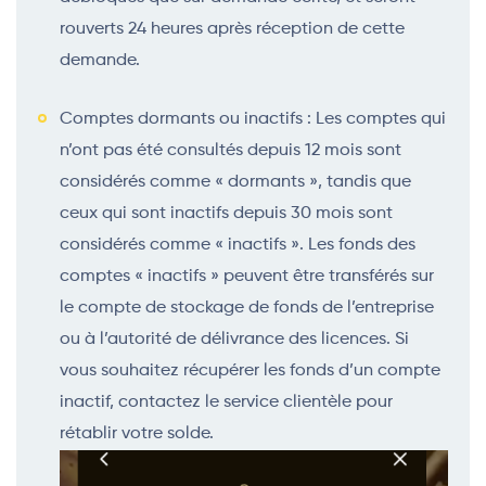
rouverts 24 heures après réception de cette
demande.
Comptes dormants ou inactifs : Les comptes qui
n’ont pas été consultés depuis 12 mois sont
considérés comme « dormants », tandis que
ceux qui sont inactifs depuis 30 mois sont
considérés comme « inactifs ». Les fonds des
comptes « inactifs » peuvent être transférés sur
le compte de stockage de fonds de l’entreprise
ou à l’autorité de délivrance des licences. Si
vous souhaitez récupérer les fonds d’un compte
inactif, contactez le service clientèle pour
rétablir votre solde.