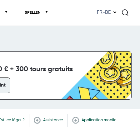
FR-BE
S
SPELLEN
 € + 300 tours gratuits
int
st-ce légal ?
Assistance
Application mobile