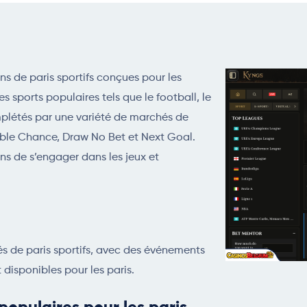
 de paris sportifs conçues pour les
 sports populaires tels que le football, le
mplétés par une variété de marchés de
le Chance, Draw No Bet et Next Goal.
s de s’engager dans les jeux et
és de paris sportifs, avec des événements
 disponibles pour les paris.