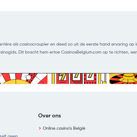
rrière als casinocroupier en deed zo uit de eerste hand ervaring op i
nogids. Dit bracht hem ertoe CasinosBelgium.com op te richten, een
Over ons
Online casino’s België
zelf geen