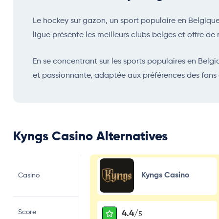
Le hockey sur gazon, un sport populaire en Belgiqu
ligue présente les meilleurs clubs belges et offre 
En se concentrant sur les sports populaires en Belg
et passionnante, adaptée aux préférences des fans 
Kyngs Casino Alternatives
Kyngs Casino
Casino
Score
4.4/
5