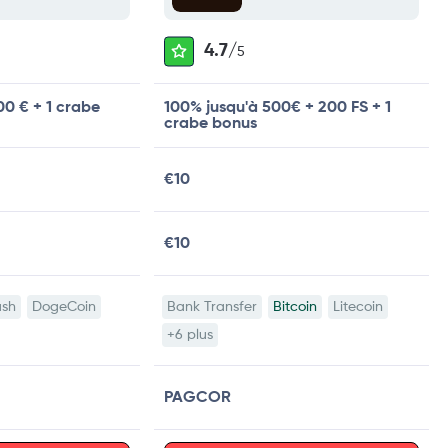
4.7/
5
00 € + 1 crabe
100% jusqu'à 500€ + 200 FS + 1
crabe bonus
€10
€10
ash
DogeCoin
Bank Transfer
Bitcoin
Litecoin
+6 plus
PAGCOR