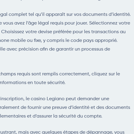
égal complet tel qu’il apparaît sur vos documents d’identité.
e vous avez l’âge légal requis pour jouer. Sélectionnez votre
 Choisissez votre devise préférée pour les transactions au
one mobile ou fixe, y compris le code pays approprié.
lle avec précision afin de garantir un processus de
 champs requis sont remplis correctement, cliquez sur le
nformations en toute sécurité.
l’inscription, le casino Legiano peut demander une
ralement de fournir une preuve d’identité et des documents
lementaires et d’assurer la sécurité du compte.
rustrant, mais avec quelques étapes de dépannage, vous