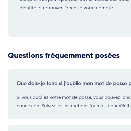
identité et retrouver l’accès à votre compte.
Questions fréquemment posées
Que dois-je faire si j’oublie mon mot de pass
Si vous oubliez votre mot de passe, vous pouvez lanc
connexion. Suivez les instructions fournies pour réinit