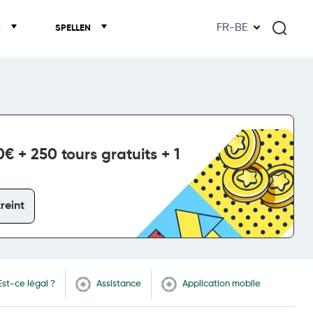
FR-BE
S
SPELLEN
€ + 250 tours gratuits + 1
reint
st-ce légal ?
Assistance
Application mobile