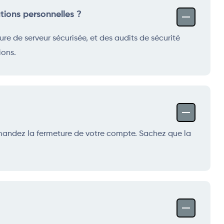
tions personnelles ?
re de serveur sécurisée, et des audits de sécurité
ions.
emandez la fermeture de votre compte. Sachez que la