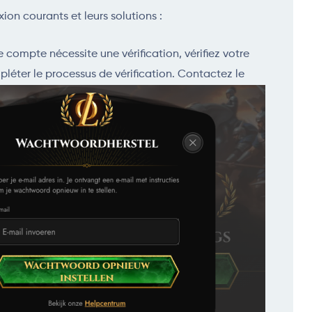
n courants et leurs solutions :
 compte nécessite une vérification, vérifiez votre
léter le processus de vérification. Contactez le