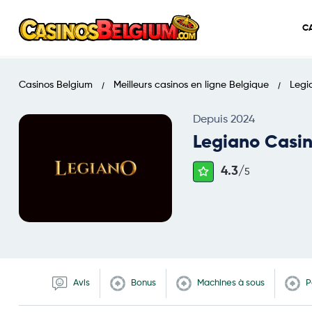
C
Casinos Belgium
Meilleurs casinos en ligne Belgique
Legi
Depuis 2024
Legiano Casin
4.3/
5
Avis
Bonus
Machines à sous
P