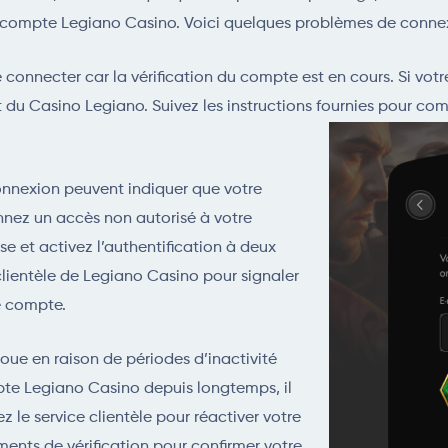
compte Legiano Casino. Voici quelques problèmes de connexio
 connecter car la vérification du compte est en cours. Si votre
 du Casino Legiano. Suivez les instructions fournies pour comp
nnexion peuvent indiquer que votre
nez un accès non autorisé à votre
et activez l’authentification à deux
 clientèle de Legiano Casino pour signaler
re compte.
ue en raison de périodes d’inactivité
pte Legiano Casino depuis longtemps, il
 le service clientèle pour réactiver votre
ments de vérification pour confirmer votre