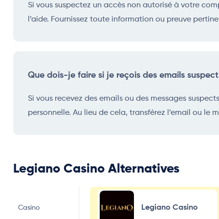
Si vous suspectez un accès non autorisé à votre com
l’aide. Fournissez toute information ou preuve pertin
Que dois-je faire si je reçois des emails susp
Si vous recevez des emails ou des messages suspects 
personnelle. Au lieu de cela, transférez l’email ou le
Legiano Casino Alternatives
Legiano Casino
Casino