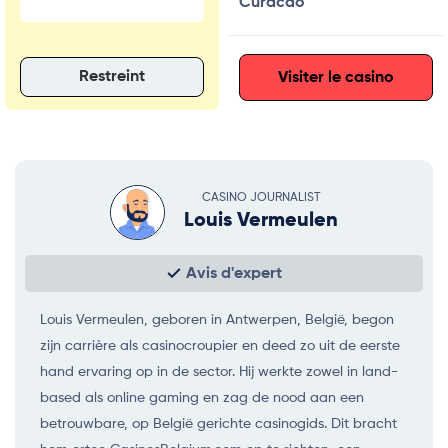
Curacao
Restreint
Visiter le casino
CASINO JOURNALIST
Louis Vermeulen
Avis d'expert
Louis Vermeulen, geboren in Antwerpen, België, begon
zijn carrière als casinocroupier en deed zo uit de eerste
hand ervaring op in de sector. Hij werkte zowel in land-
based als online gaming en zag de nood aan een
betrouwbare, op België gerichte casinogids. Dit bracht