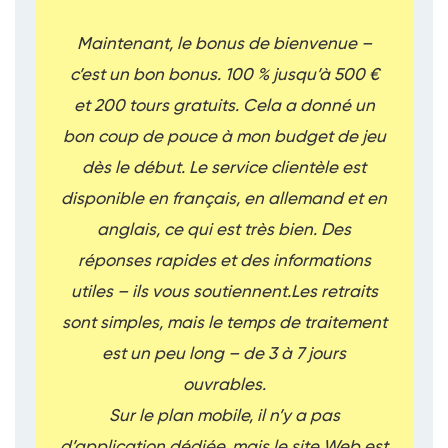
Maintenant, le bonus de bienvenue –
c’est un bon bonus. 100 % jusqu’à 500 €
et 200 tours gratuits. Cela a donné un
bon coup de pouce à mon budget de jeu
dès le début. Le service clientèle est
disponible en français, en allemand et en
anglais, ce qui est très bien. Des
réponses rapides et des informations
utiles – ils vous soutiennent.Les retraits
sont simples, mais le temps de traitement
est un peu long – de 3 à 7 jours
ouvrables.
Sur le plan mobile, il n’y a pas
d’application dédiée, mais le site Web est