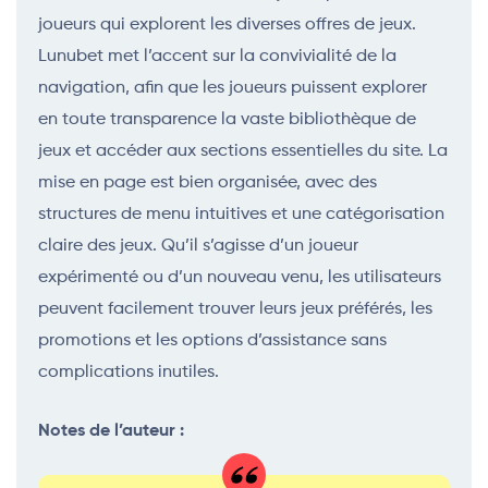
joueurs qui explorent les diverses offres de jeux.
Lunubet met l’accent sur la convivialité de la
navigation, afin que les joueurs puissent explorer
en toute transparence la vaste bibliothèque de
jeux et accéder aux sections essentielles du site. La
mise en page est bien organisée, avec des
structures de menu intuitives et une catégorisation
claire des jeux. Qu’il s’agisse d’un joueur
expérimenté ou d’un nouveau venu, les utilisateurs
peuvent facilement trouver leurs jeux préférés, les
promotions et les options d’assistance sans
complications inutiles.
Notes de l’auteur :