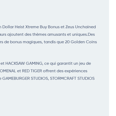
ion Dollar Heist Xtreme Buy Bonus et Zeus Unchained
aurs ajoutent des thèmes amusants et uniques.Des
rs de bonus magiques, tandis que 20 Golden Coins
R et HACKSAW GAMING, ce qui garantit un jeu de
OMENAL et RED TIGER offrent des expériences
s que GAMEBURGER STUDIOS, STORMCRAFT STUDIOS