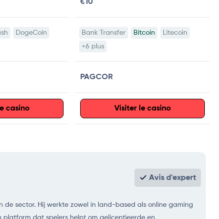
€10
ash
DogeCoin
Bank Transfer
Bitcoin
Litecoin
+6 plus
PAGCOR
le casino
Visiter le casino
Avis d'expert
n de sector. Hij werkte zowel in land-based als online gaming
 platform dat spelers helpt om gelicentieerde en