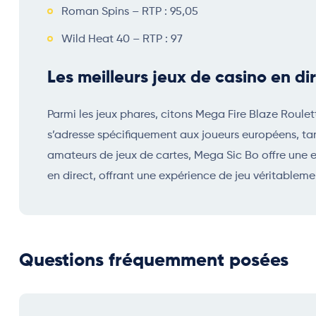
Roman Spins – RTP : 95,05
Wild Heat 40 – RTP : 97
Les meilleurs jeux de casino en d
Parmi les jeux phares, citons Mega Fire Blaze Roulet
s’adresse spécifiquement aux joueurs européens, tan
amateurs de jeux de cartes, Mega Sic Bo offre une 
en direct, offrant une expérience de jeu véritableme
Questions fréquemment posées