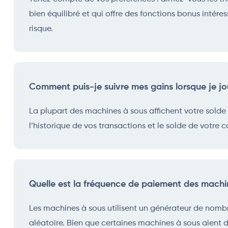
bien équilibré et qui offre des fonctions bonus intére
risque.
Comment puis-je suivre mes gains lorsque je j
La plupart des machines à sous affichent votre solde
l’historique de vos transactions et le solde de votre 
Quelle est la fréquence de paiement des machi
Les machines à sous utilisent un générateur de nombr
aléatoire. Bien que certaines machines à sous aient d