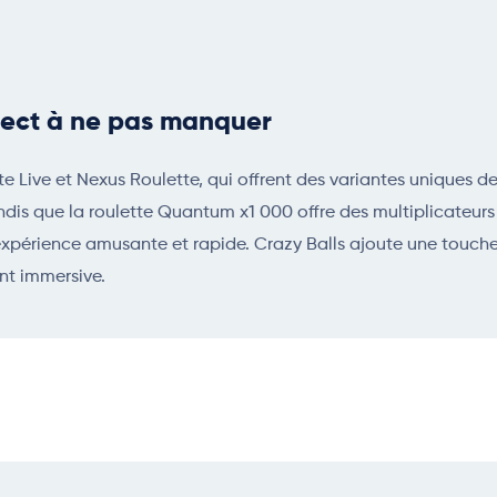
irect à ne pas manquer
te Live et Nexus Roulette, qui offrent des variantes uniques d
dis que la roulette Quantum x1 000 offre des multiplicateurs 
expérience amusante et rapide. Crazy Balls ajoute une touch
nt immersive.