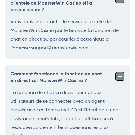
clientèle de MonsterWin Casino si j’ai
besoin d’aide ?
Vous pouvez contacter le service clientèle de
MonsterWin Casino par le biais de la fonction de
chat en direct ou par courrier électronique à
l’adresse
support@monsterwin.com
.
Comment fonctionne la fonction de chat
en direct sur MonsterWin Casino ?
La fonction de chat en direct permet aux
utilisateurs de se connecter avec un agent
d’assistance en temps réel. C’est l’idéal pour une
assistance immédiate, aidant les utilisateurs à
résoudre rapidement leurs questions les plus