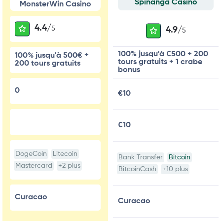
Spinanga Casino
MonsterWin Casino
4.4/
5
4.9/
5
100% jusqu'à €500 + 200
100% jusqu'à 500€ +
tours gratuits + 1 crabe
200 tours gratuits
bonus
0
€10
€10
DogeCoin
Litecoin
Bank Transfer
Bitcoin
Mastercard
+2 plus
BitcoinCash
+10 plus
Curacao
Curacao