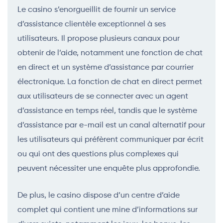
Le casino s’enorgueillit de fournir un service
d’assistance clientèle exceptionnel à ses
utilisateurs. Il propose plusieurs canaux pour
obtenir de l’aide, notamment une fonction de chat
en direct et un système d’assistance par courrier
électronique. La fonction de chat en direct permet
aux utilisateurs de se connecter avec un agent
d’assistance en temps réel, tandis que le système
d’assistance par e-mail est un canal alternatif pour
les utilisateurs qui préfèrent communiquer par écrit
ou qui ont des questions plus complexes qui
peuvent nécessiter une enquête plus approfondie.
De plus, le casino dispose d’un centre d’aide
complet qui contient une mine d’informations sur