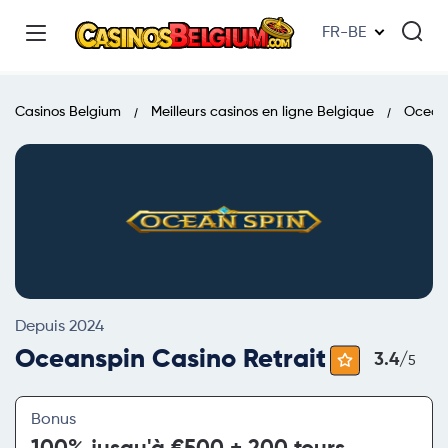
FR-BE
Casinos Belgium
Meilleurs casinos en ligne Belgique
Ocean
Depuis 2024
Oceanspin Casino Retrait
3.4/
5
Bonus