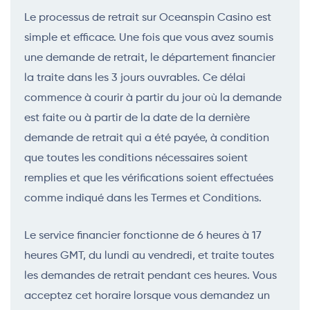
Le processus de retrait sur Oceanspin Casino est
simple et efficace. Une fois que vous avez soumis
une demande de retrait, le département financier
la traite dans les 3 jours ouvrables. Ce délai
commence à courir à partir du jour où la demande
est faite ou à partir de la date de la dernière
demande de retrait qui a été payée, à condition
que toutes les conditions nécessaires soient
remplies et que les vérifications soient effectuées
comme indiqué dans les Termes et Conditions.
Le service financier fonctionne de 6 heures à 17
heures GMT, du lundi au vendredi, et traite toutes
les demandes de retrait pendant ces heures. Vous
acceptez cet horaire lorsque vous demandez un