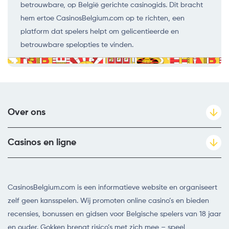
betrouwbare, op België gerichte casinogids. Dit bracht
hem ertoe CasinosBelgium.com op te richten, een
platform dat spelers helpt om gelicentieerde en
betrouwbare spelopties te vinden.
Over ons
Casinos en ligne
CasinosBelgium.com is een informatieve website en organiseert
zelf geen kansspelen. Wij promoten online casino’s en bieden
recensies, bonussen en gidsen voor Belgische spelers van 18 jaar
en ouder. Gokken brengt risico’s met zich mee – speel