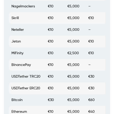
Nagelmackers
€10
€5,000
–
–
Skrill
€10
€5,000
€10
€5,
Neteller
€10
€5,000
–
–
Jeton
€10
€5,000
€10
€5,
MiFinity
€10
€2,500
€10
€2,
BinancePay
€10
€5,000
–
–
USDTether TRC20
€10
€5,000
€30
€5,
USDTether ERC20
€10
€5,000
€30
€5,
Bitcoin
€30
€5,000
€60
€5,
Ethereum
€10
€5,000
€40
€5,