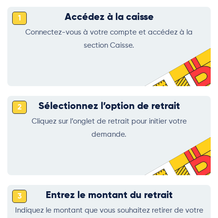
Accédez à la caisse
1
Connectez-vous à votre compte et accédez à la
section Caisse.
Sélectionnez l’option de retrait
2
Cliquez sur l’onglet de retrait pour initier votre
demande.
Entrez le montant du retrait
3
Indiquez le montant que vous souhaitez retirer de votre