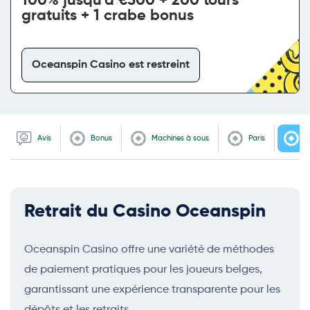
100% jusqu'à €500 + 200 tours
gratuits + 1 crabe bonus
Oceanspin Casino est restreint
Avis
Bonus
Machines à sous
Paris
Re
Retrait du Casino Oceanspin
Oceanspin Casino offre une variété de méthodes
de paiement pratiques pour les joueurs belges,
garantissant une expérience transparente pour les