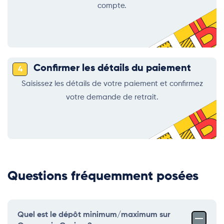
compte.
Confirmer les détails du paiement
4
Saisissez les détails de votre paiement et confirmez
votre demande de retrait.
Questions fréquemment posées
Quel est le dépôt minimum/maximum sur