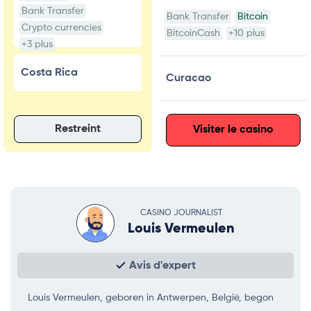
Bank Transfer
Bank Transfer
Bitcoin
Crypto currencies
BitcoinCash
+10 plus
+3 plus
Costa Rica
Curacao
Restreint
Visiter le casino
CASINO JOURNALIST
Louis Vermeulen
Avis d'expert
Louis Vermeulen, geboren in Antwerpen, België, begon