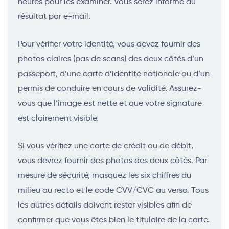
heures pour les examiner. Vous serez informé du
résultat par e-mail.
Pour vérifier votre identité, vous devez fournir des
photos claires (pas de scans) des deux côtés d’un
passeport, d’une carte d’identité nationale ou d’un
permis de conduire en cours de validité. Assurez-
vous que l’image est nette et que votre signature
est clairement visible.
Si vous vérifiez une carte de crédit ou de débit,
vous devrez fournir des photos des deux côtés. Par
mesure de sécurité, masquez les six chiffres du
milieu au recto et le code CVV/CVC au verso. Tous
les autres détails doivent rester visibles afin de
confirmer que vous êtes bien le titulaire de la carte.