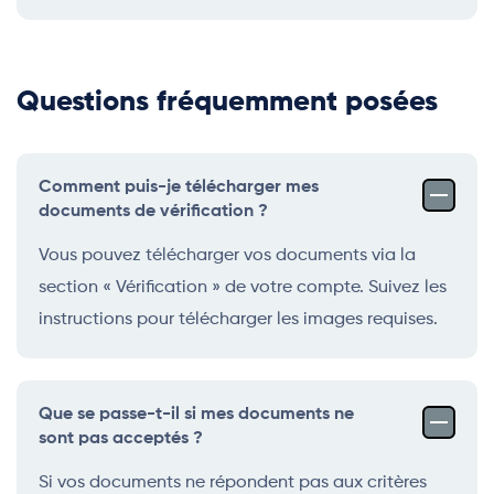
Questions fréquemment posées
Comment puis-je télécharger mes
documents de vérification ?
Vous pouvez télécharger vos documents via la
section « Vérification » de votre compte. Suivez les
instructions pour télécharger les images requises.
Que se passe-t-il si mes documents ne
sont pas acceptés ?
Si vos documents ne répondent pas aux critères