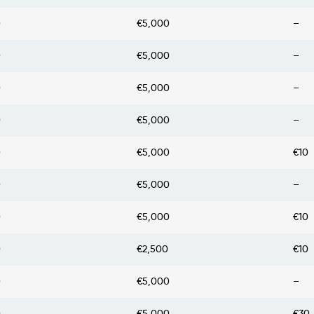
0
€5,000
–
0
€5,000
–
0
€5,000
–
0
€5,000
–
0
€5,000
€10
0
€5,000
–
0
€5,000
€10
0
€2,500
€10
0
€5,000
–