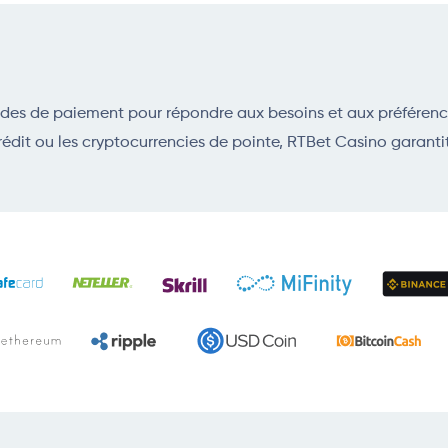
s de paiement pour répondre aux besoins et aux préférences
édit ou les cryptocurrencies de pointe, RTBet Casino garanti