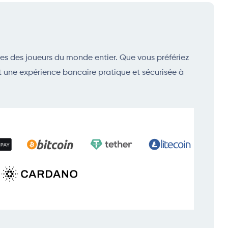
 des joueurs du monde entier. Que vous préfériez
t une expérience bancaire pratique et sécurisée à