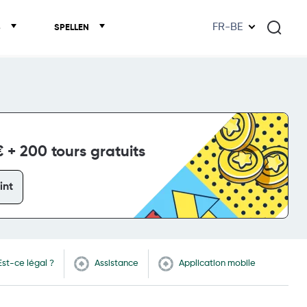
FR-BE
S
SPELLEN
 + 200 tours gratuits
int
st-ce légal ?
Assistance
Application mobile