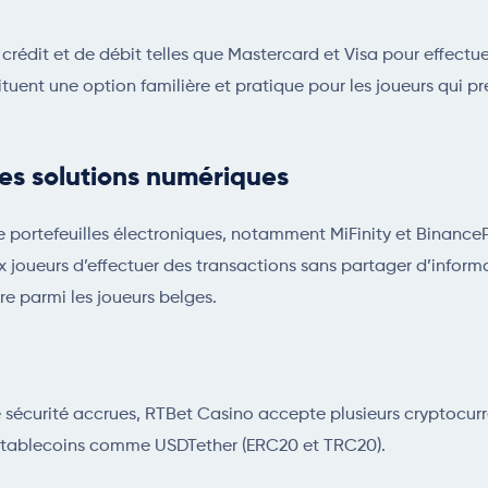
e crédit et de débit telles que Mastercard et Visa pour effectu
t une option familière et pratique pour les joueurs qui préfè
res solutions numériques
portefeuilles électroniques, notamment MiFinity et BinancePa
x joueurs d’effectuer des transactions sans partager d’informa
re parmi les joueurs belges.
e sécurité accrues, RTBet Casino accepte plusieurs cryptocur
es stablecoins comme USDTether (ERC20 et TRC20).