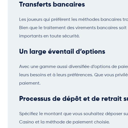
Transferts bancaires
Les joueurs qui préfèrent les méthodes bancaires tra
Bien que le traitement des virements bancaires soit
importants en toute sécurité.
Un large éventail d’options
Avec une gamme aussi diversifiée d’options de paie
leurs besoins et à leurs préférences. Que vous privi
paiement.
Processus de dépôt et de retrait 
Spécifiez le montant que vous souhaitez déposer su
Casino et la méthode de paiement choisie.