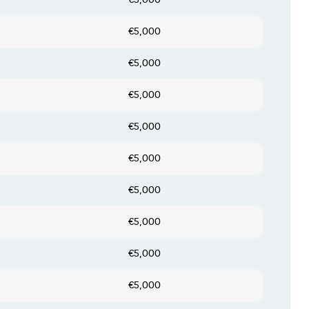
€5,000
€5,000
€5,000
€5,000
€5,000
€5,000
€5,000
€5,000
€5,000
€5,000