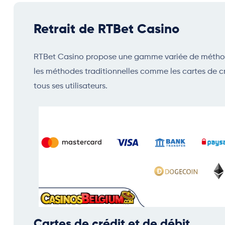
Retrait de RTBet Casino
RTBet Casino propose une gamme variée de méthode
les méthodes traditionnelles comme les cartes de cr
tous ses utilisateurs.
Cartes de crédit et de débit