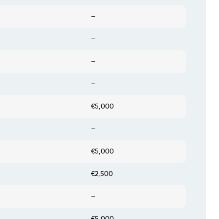
–
–
–
–
€5,000
–
€5,000
€2,500
–