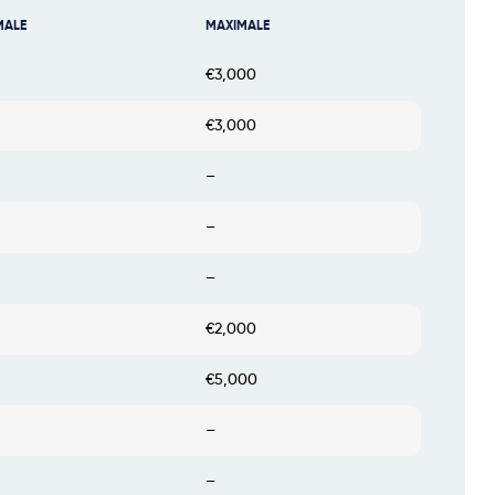
MALE
MAXIMALE
€3,000
€3,000
–
–
–
€2,000
€5,000
–
–