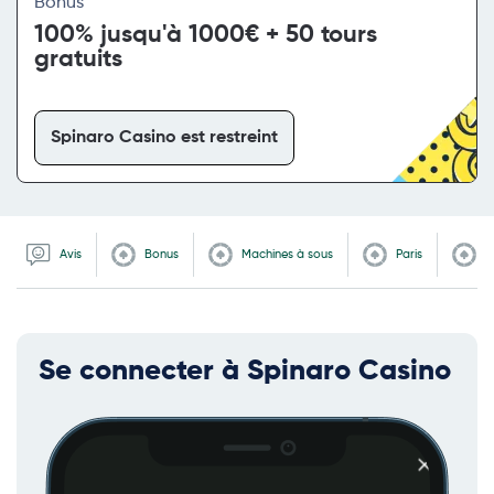
Bonus
100% jusqu'à 1000€ + 50 tours
gratuits
Spinaro Casino est restreint
Avis
Bonus
Machines à sous
Paris
Re
Se connecter à Spinaro Casino