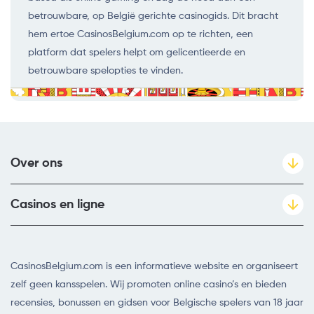
betrouwbare, op België gerichte casinogids. Dit bracht
hem ertoe CasinosBelgium.com op te richten, een
platform dat spelers helpt om gelicentieerde en
betrouwbare spelopties te vinden.
Over ons
Casinos en ligne
CasinosBelgium.com is een informatieve website en organiseert
zelf geen kansspelen. Wij promoten online casino’s en bieden
recensies, bonussen en gidsen voor Belgische spelers van 18 jaar