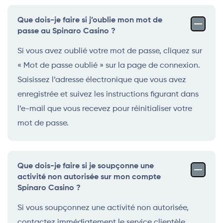
Que dois-je faire si j’oublie mon mot de
passe au Spinaro Casino ?
Si vous avez oublié votre mot de passe, cliquez sur
« Mot de passe oublié » sur la page de connexion.
Saisissez l’adresse électronique que vous avez
enregistrée et suivez les instructions figurant dans
l’e-mail que vous recevez pour réinitialiser votre
mot de passe.
Que dois-je faire si je soupçonne une
activité non autorisée sur mon compte
Spinaro Casino ?
Si vous soupçonnez une activité non autorisée,
contactez immédiatement le service clientèle.