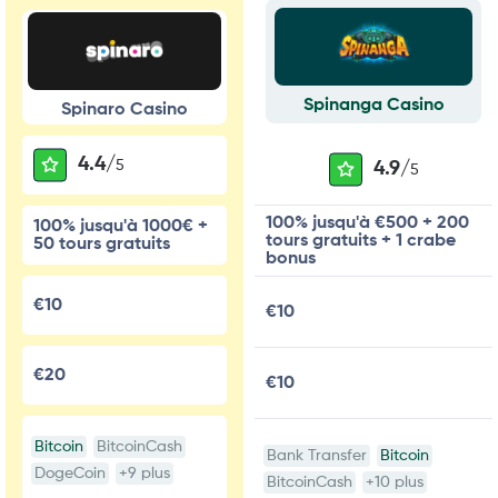
Spinanga Casino
Spinaro Casino
4.4/
5
4.9/
5
100% jusqu'à €500 + 200
100% jusqu'à 1000€ +
tours gratuits + 1 crabe
50 tours gratuits
bonus
€10
€10
€20
€10
Bitcoin
BitcoinCash
Bank Transfer
Bitcoin
DogeCoin
+9 plus
BitcoinCash
+10 plus