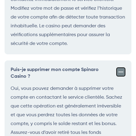
Modifiez votre mot de passe et vérifiez l’historique
de votre compte afin de détecter toute transaction
inhabituelle. Le casino peut demander des
vérifications supplémentaires pour assurer la
sécurité de votre compte.
Puis-je supprimer mon compte Spinaro
Casino ?
Oui, vous pouvez demander à supprimer votre
compte en contactant le service clientèle. Sachez
que cette opération est généralement irréversible
et que vous perdrez toutes les données de votre
compte, y compris le solde restant et les bonus.
Assurez-vous d’avoir retiré tous les fonds