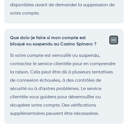
disponibles avant de demander la suppression de
votre compte.
Que dois-je faire si mon compte est
bloqué ou suspendu au Casino Spinaro ?
Si votre compte est verrouillé ou suspendu,
contactez le service clientèle pour en comprendre
la raison. Cela peut être dû à plusieurs tentatives
de connexion échouées, à des contrôles de
sécurité ou à d’autres problèmes. Le service
clientèle vous guidera pour déverrouiller ou
récupérer votre compte. Des vérifications
supplémentaires peuvent être nécessaires.