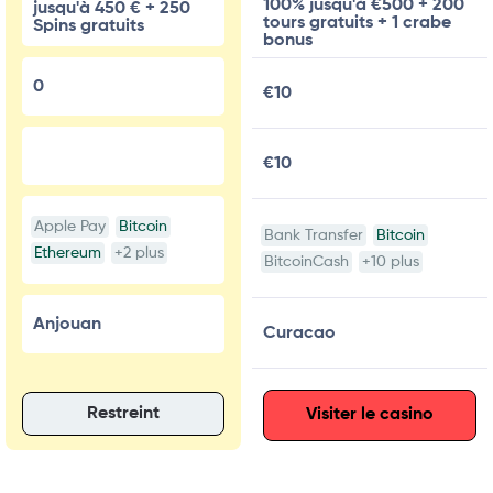
100% jusqu'à €500 + 200
jusqu'à 450 € + 250
tours gratuits + 1 crabe
Spins gratuits
bonus
0
€10
€10
Apple Pay
Bitcoin
Bank Transfer
Bitcoin
Ethereum
+2 plus
BitcoinCash
+10 plus
Anjouan
Curacao
Restreint
Visiter le casino