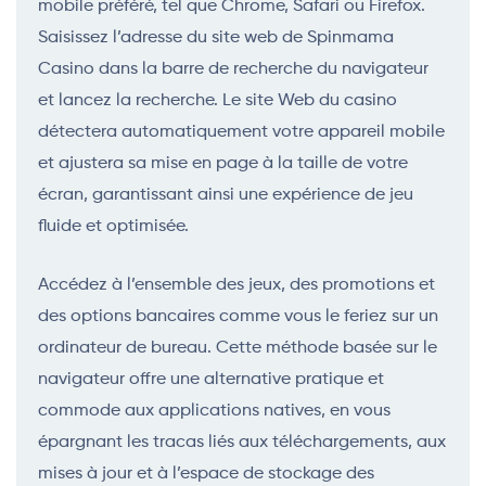
mobile préféré, tel que Chrome, Safari ou Firefox.
Saisissez l’adresse du site web de Spinmama
Casino dans la barre de recherche du navigateur
et lancez la recherche. Le site Web du casino
détectera automatiquement votre appareil mobile
et ajustera sa mise en page à la taille de votre
écran, garantissant ainsi une expérience de jeu
fluide et optimisée.
Accédez à l’ensemble des jeux, des promotions et
des options bancaires comme vous le feriez sur un
ordinateur de bureau. Cette méthode basée sur le
navigateur offre une alternative pratique et
commode aux applications natives, en vous
épargnant les tracas liés aux téléchargements, aux
mises à jour et à l’espace de stockage des