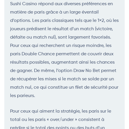
Sushi Casino répond aux diverses préférences en
matière de paris grâce à un large éventail
d’options. Les paris classiques tels que le 1×2, où les
joueurs prédisent le résultat d’un match (victoire,
défaite ou match nul), sont largement favorisés.
Pour ceux qui recherchent un risque moindre, les
paris Double Chance permettent de couvrir deux
résultats possibles, augmentant ainsi les chances
de gagner. De même, l’option Draw No Bet permet
de récupérer les mises si le match se solde par un
match nul, ce qui constitue un filet de sécurité pour
les parieurs.
Pour ceux qui aiment la stratégie, les paris sur le
total ou les paris « over/under » consistent à
prédire si le total des points ou des buts d’un