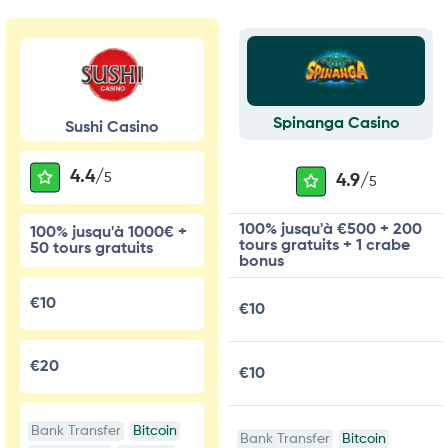
Spinanga Casino
Sushi Casino
4.4/
5
4.9/
5
100% jusqu'à €500 + 200
100% jusqu'à 1000€ +
tours gratuits + 1 crabe
50 tours gratuits
bonus
€10
€10
€20
€10
Bank Transfer
Bitcoin
Bank Transfer
Bitcoin