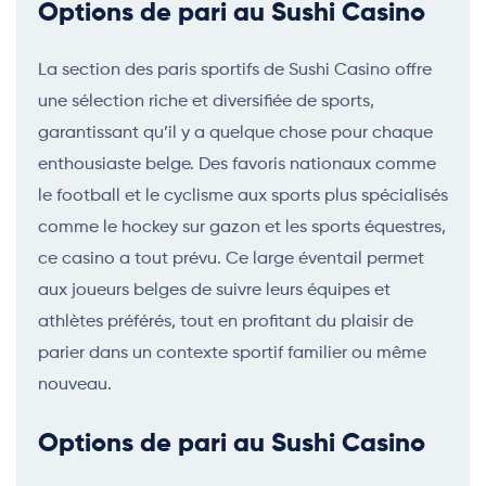
Options de pari au Sushi Casino
La section des paris sportifs de Sushi Casino offre
une sélection riche et diversifiée de sports,
garantissant qu’il y a quelque chose pour chaque
enthousiaste belge. Des favoris nationaux comme
le football et le cyclisme aux sports plus spécialisés
comme le hockey sur gazon et les sports équestres,
ce casino a tout prévu. Ce large éventail permet
aux joueurs belges de suivre leurs équipes et
athlètes préférés, tout en profitant du plaisir de
parier dans un contexte sportif familier ou même
nouveau.
Options de pari au Sushi Casino