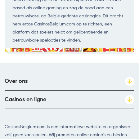
hand ervaring op in de sector. Hij werkte zowel in land-
based als online gaming en zag de nood aan een
betrouwbare, op België gerichte casinogids. Dit bracht
hem ertoe CasinosBelgium.com op te richten, een
platform dat spelers helpt om gelicentieerde en
betrouwbare spelopties te vinden.
Over ons
Casinos en ligne
CasinosBelgium.com is een informatieve website en organiseert
zelf geen kansspelen. Wij promoten online casino’s en bieden