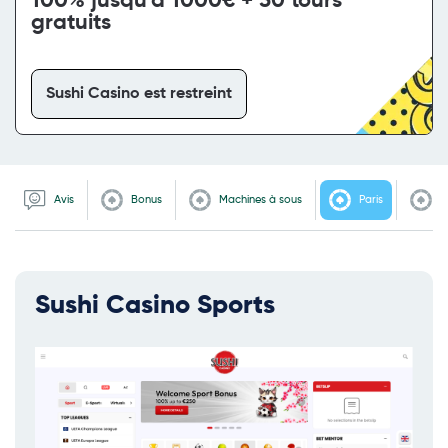
100% jusqu'à 1000€ + 50 tours
gratuits
Sushi Casino est restreint
Avis
Bonus
Machines à sous
Paris
Re
Sushi Casino Sports