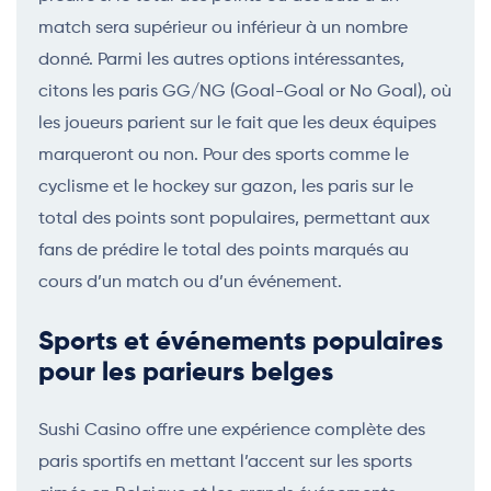
match sera supérieur ou inférieur à un nombre
donné. Parmi les autres options intéressantes,
citons les paris GG/NG (Goal-Goal or No Goal), où
les joueurs parient sur le fait que les deux équipes
marqueront ou non. Pour des sports comme le
cyclisme et le hockey sur gazon, les paris sur le
total des points sont populaires, permettant aux
fans de prédire le total des points marqués au
cours d’un match ou d’un événement.
Sports et événements populaires
pour les parieurs belges
Sushi Casino offre une expérience complète des
paris sportifs en mettant l’accent sur les sports