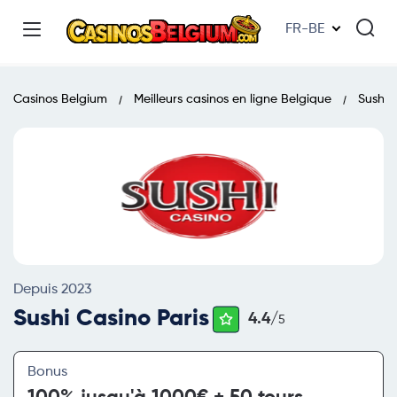
FR-BE
Casinos Belgium
Meilleurs casinos en ligne Belgique
Sushi 
Depuis 2023
Sushi Casino Paris
4.4/
5
Bonus