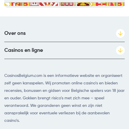
Over ons
Casinos en ligne
CasinosBelgium.com is een informatieve website en organiseert
zelf geen kansspelen. Wij promoten online casino’s en bieden
recensies, bonussen en gidsen voor Belgische spelers van 18 jaar
en ouder. Gokken brengt risico’s met zich mee – speel
verantwoord. We garanderen geen winst en zijn niet
aansprakelijk voor eventuele verliezen bij de aanbevolen
casino’s.