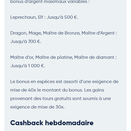
bonus d’argent maximaux variables :
Leprechaun, Elf : Jusqu’à 500 €.
Dragon, Mage, Maître de Bronze, Maître d’Argent :
Jusqu’à 700 €.
Maître d’or, Maître de platine, Maître de diamant :
Jusqu’à 1 000 €.
Le bonus en espèces est assorti d’une exigence de
mise de 40x le montant du bonus. Les gains
provenant des tours gratuits sont soumis à une
exigence de mise de 30x.
Cashback hebdomadaire