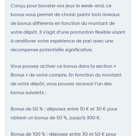
Conçu pour booster vos jeux le week-end, ce
bonus vous permet de choisir parmi trois niveaux
de bonus différents en fonction du montant de
votre dépôt. Il s’agit d’une promotion flexible visant
à améliorer votre expérience de pari avec une
récompense potentielle significative.
Vous pouvez activer ce bonus dans la section «
Bonus » de votre compte. En fonction du montant
de votre dépôt, vous pouvez recevoir l’un des
bonus suivants :
Bonus de 50 % : déposez entre 10 € et 30 € pour
obtenir un bonus de 50 %, jusqu’à 300 €.
Bonus de 100 % : déposez entre 30 et 50 € pour