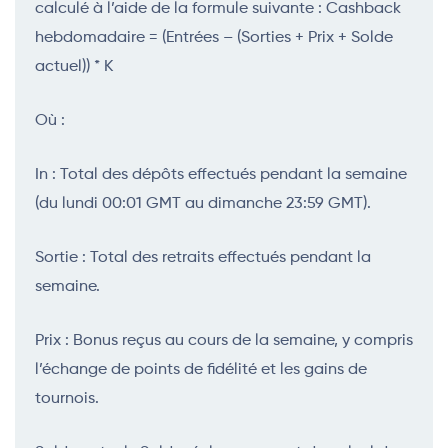
calculé à l’aide de la formule suivante : Cashback
hebdomadaire = (Entrées – (Sorties + Prix + Solde
actuel)) * K
Où :
In : Total des dépôts effectués pendant la semaine
(du lundi 00:01 GMT au dimanche 23:59 GMT).
Sortie : Total des retraits effectués pendant la
semaine.
Prix : Bonus reçus au cours de la semaine, y compris
l’échange de points de fidélité et les gains de
tournois.