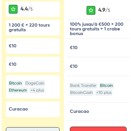
4.4/
5
4.9/
5
100% jusqu'à €500 + 200
1 200 € + 220 tours
tours gratuits + 1 crabe
gratuits
bonus
€10
€10
€10
€10
Bitcoin
DogeCoin
Bank Transfer
Bitcoin
Ethereum
+4 plus
BitcoinCash
+10 plus
Curacao
Curacao