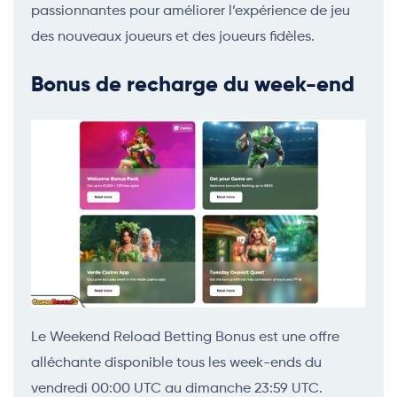
passionnantes pour améliorer l’expérience de jeu
des nouveaux joueurs et des joueurs fidèles.
Bonus de recharge du week-end
Le Weekend Reload Betting Bonus est une offre
alléchante disponible tous les week-ends du
vendredi 00:00 UTC au dimanche 23:59 UTC.