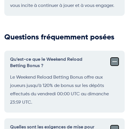
vous incite à continuer à jouer et à vous engager.
Questions fréquemment posées
Qu’est-ce que le Weekend Reload
Betting Bonus ?
Le Weekend Reload Betting Bonus offre aux
joueurs jusqu’à 120% de bonus sur les dépôts
effectués du vendredi 00:00 UTC au dimanche
23:59 UTC.
Quelles sont les exigences de mise pour