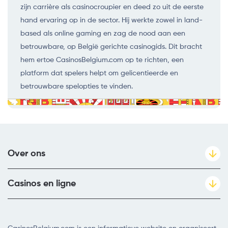
zijn carrière als casinocroupier en deed zo uit de eerste
hand ervaring op in de sector. Hij werkte zowel in land-
based als online gaming en zag de nood aan een
betrouwbare, op België gerichte casinogids. Dit bracht
hem ertoe CasinosBelgium.com op te richten, een
platform dat spelers helpt om gelicentieerde en
betrouwbare spelopties te vinden.
Over ons
Casinos en ligne