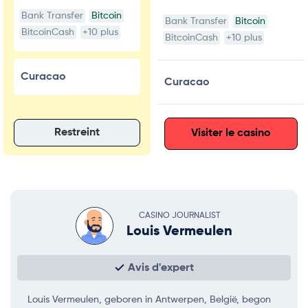
Bank Transfer
Bitcoin
Bank Transfer
Bitcoin
BitcoinCash
+10 plus
BitcoinCash
+10 plus
Curacao
Curacao
Restreint
Visiter le casino
CASINO JOURNALIST
Louis Vermeulen
Avis d'expert
Louis Vermeulen, geboren in Antwerpen, België, begon