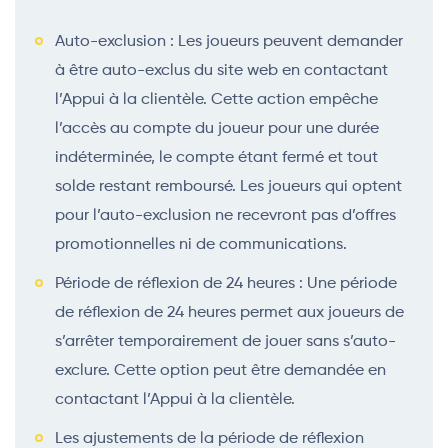
Auto-exclusion : Les joueurs peuvent demander
à être auto-exclus du site web en contactant
l’Appui à la clientèle. Cette action empêche
l’accès au compte du joueur pour une durée
indéterminée, le compte étant fermé et tout
solde restant remboursé. Les joueurs qui optent
pour l’auto-exclusion ne recevront pas d’offres
promotionnelles ni de communications.
Période de réflexion de 24 heures : Une période
de réflexion de 24 heures permet aux joueurs de
s’arrêter temporairement de jouer sans s’auto-
exclure. Cette option peut être demandée en
contactant l’Appui à la clientèle.
Les ajustements de la période de réflexion