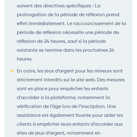
suivent des directives spécifiques : La
prolongation de la période de réflexion prend
effet immédiatement. Le raccourcissement de la
période de réflexion nécessite une période de
réflexion de 24 heures, sauf si la période
existante se termine dans les prochaines 24
heures.
En outre, les jeux d’argent pour les mineurs sont
strictement interdits sur le site web. Des mesures
sont en place pour empêcher les enfants
d’accéder à la plateforme, notamment la
vérification de l’âge lors de l’inscription. Une
assistance est également fournie pour aider les
clients à empêcher leurs enfants d’accéder aux
sites de jeux d’argent, notamment en