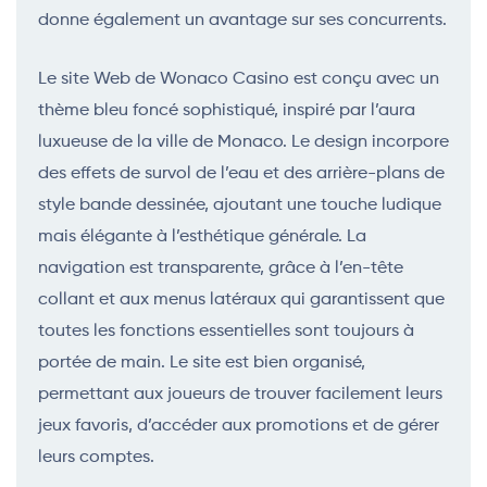
donne également un avantage sur ses concurrents.
Le site Web de Wonaco Casino est conçu avec un
thème bleu foncé sophistiqué, inspiré par l’aura
luxueuse de la ville de Monaco. Le design incorpore
des effets de survol de l’eau et des arrière-plans de
style bande dessinée, ajoutant une touche ludique
mais élégante à l’esthétique générale. La
navigation est transparente, grâce à l’en-tête
collant et aux menus latéraux qui garantissent que
toutes les fonctions essentielles sont toujours à
portée de main. Le site est bien organisé,
permettant aux joueurs de trouver facilement leurs
jeux favoris, d’accéder aux promotions et de gérer
leurs comptes.