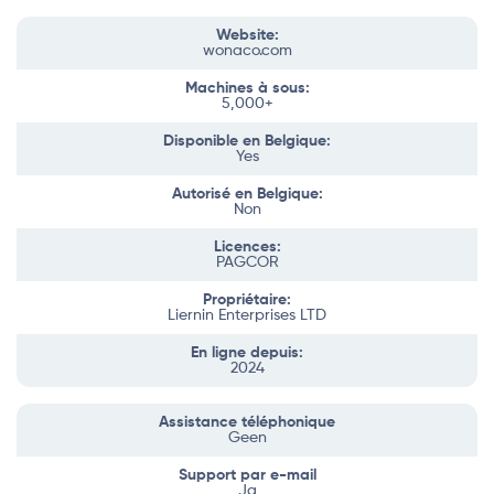
Website:
wonaco.com
Machines à sous:
5,000+
Disponible en Belgique:
Yes
Autorisé en Belgique:
Non
Licences:
PAGCOR
Propriétaire:
Liernin Enterprises LTD
En ligne depuis:
2024
Assistance téléphonique
Geen
Support par e-mail
Ja