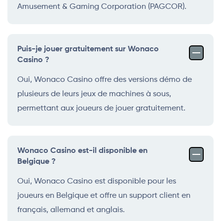
Amusement & Gaming Corporation (PAGCOR).
Puis-je jouer gratuitement sur Wonaco
Casino ?
Oui, Wonaco Casino offre des versions démo de
plusieurs de leurs jeux de machines à sous,
permettant aux joueurs de jouer gratuitement.
Wonaco Casino est-il disponible en
Belgique ?
Oui, Wonaco Casino est disponible pour les
joueurs en Belgique et offre un support client en
français, allemand et anglais.