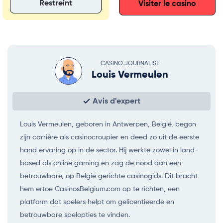
Restreint
Visiter le casino
CASINO JOURNALIST
Louis Vermeulen
Avis d'expert
Louis Vermeulen, geboren in Antwerpen, België, begon
zijn carrière als casinocroupier en deed zo uit de eerste
hand ervaring op in de sector. Hij werkte zowel in land-
based als online gaming en zag de nood aan een
betrouwbare, op België gerichte casinogids. Dit bracht
hem ertoe CasinosBelgium.com op te richten, een
platform dat spelers helpt om gelicentieerde en
betrouwbare spelopties te vinden.