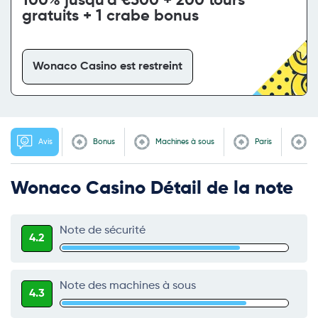
100% jusqu'à €500 + 200 tours
gratuits + 1 crabe bonus
Wonaco Casino est restreint
Avis
Bonus
Machines à sous
Paris
Re
Wonaco Casino Détail de la note
Note de sécurité
4.2
Note des machines à sous
4.3