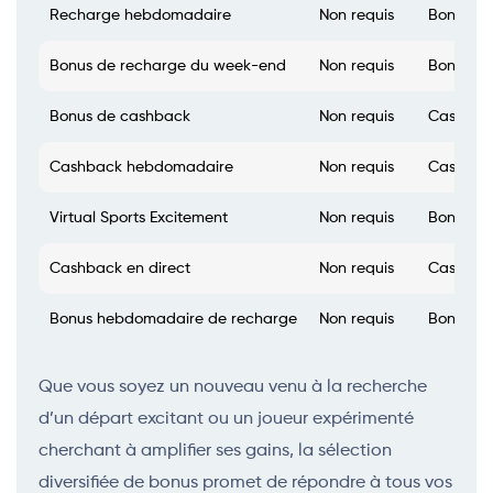
Recharge hebdomadaire
Non requis
Bonus de
Bonus de recharge du week-end
Non requis
Bonus de
Bonus de cashback
Non requis
Cashbac
Cashback hebdomadaire
Non requis
Cashbac
Virtual Sports Excitement
Non requis
Bonus de
Cashback en direct
Non requis
Cashbac
Bonus hebdomadaire de recharge
Non requis
Bonus de
Que vous soyez un nouveau venu à la recherche
d’un départ excitant ou un joueur expérimenté
cherchant à amplifier ses gains, la sélection
diversifiée de bonus promet de répondre à tous vos