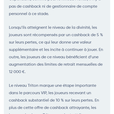
pas de cashback ni de gestionnaire de compte
personnel à ce stade.
Lorsqu’ils atteignent le niveau de la divinité, les
joueurs sont récompensés par un cashback de 5 %
sur leurs pertes, ce qui leur donne une valeur
supplémentaire et les incite à continuer à jouer. En
outre, les joueurs de ce niveau bénéficient d’une
augmentation des limites de retrait mensuelles de
12 000 €.
Le niveau Triton marque une étape importante
dans le parcours VIP, les joueurs recevant un
cashback substantiel de 10 % sur leurs pertes. En
plus de cette offre de cashback attrayante, les