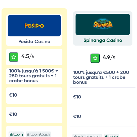
Spinanga Casino
Posido Casino
4.5/
5
4.9/
5
100% jusqu'à 1 500€ +
100% jusqu'à €500 + 200
250 tours gratuits + 1
tours gratuits + 1 crabe
crabe bonus
bonus
€10
€10
€10
€10
Bitcoin
BitcoinCash
Bank Transfer
Bitcoin