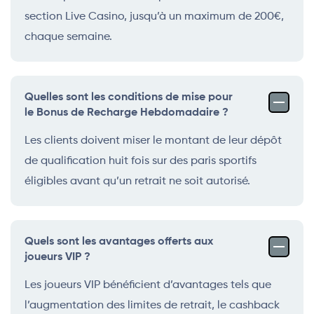
section Live Casino, jusqu’à un maximum de 200€,
chaque semaine.
Quelles sont les conditions de mise pour
le Bonus de Recharge Hebdomadaire ?
Les clients doivent miser le montant de leur dépôt
de qualification huit fois sur des paris sportifs
éligibles avant qu’un retrait ne soit autorisé.
Quels sont les avantages offerts aux
joueurs VIP ?
Les joueurs VIP bénéficient d’avantages tels que
l’augmentation des limites de retrait, le cashback