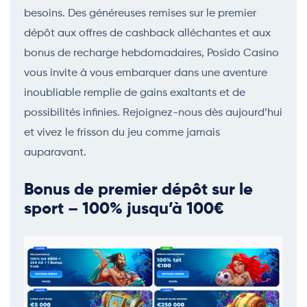
besoins. Des généreuses remises sur le premier
dépôt aux offres de cashback alléchantes et aux
bonus de recharge hebdomadaires, Posido Casino
vous invite à vous embarquer dans une aventure
inoubliable remplie de gains exaltants et de
possibilités infinies. Rejoignez-nous dès aujourd’hui
et vivez le frisson du jeu comme jamais
auparavant.
Bonus de premier dépôt sur le
sport – 100% jusqu’à 100€