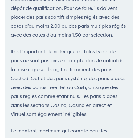
dépôt de qualification. Pour ce faire, ils doivent
placer des paris sportifs simples réglés avec des
cotes d’au moins 2,00 ou des paris multiples réglés
avec des cotes d’au moins 1,50 par sélection.
Il est important de noter que certains types de
paris ne sont pas pris en compte dans le calcul de
la mise requise. Il s’agit notamment des paris
Cashed-Out et des paris système, des paris placés
avec des bonus Free Bet ou Cash, ainsi que des
paris réglés comme étant nuls. Les paris placés
dans les sections Casino, Casino en direct et
Virtuel sont également inéligibles.
Le montant maximum qui compte pour les