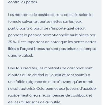
contre les pertes.
Les montants de cashback sont calculés selon la
formule suivante : pertes nettes sur les jeux
participants à partir de n’importe quel dépôt
pendant la période promotionnelle multipliées par
25 %. Il est important de noter que les pertes nettes
liées à l’argent bonus ne sont pas prises en compte
dans le calcul.
Une fois crédités, les montants de cashback sont
ajoutés au solde réel du joueur et sont soumis à
une faible exigence de mise x1 avant qu’un retrait
ne soit autorisé. Cela permet aux joueurs d’accéder
rapidement à leurs récompenses de cashback et
de les utiliser sans délai inutile.