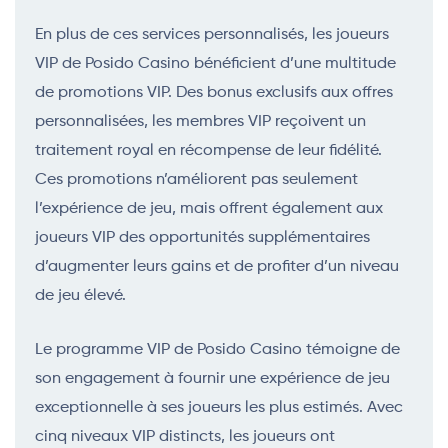
En plus de ces services personnalisés, les joueurs
VIP de Posido Casino bénéficient d’une multitude
de promotions VIP. Des bonus exclusifs aux offres
personnalisées, les membres VIP reçoivent un
traitement royal en récompense de leur fidélité.
Ces promotions n’améliorent pas seulement
l’expérience de jeu, mais offrent également aux
joueurs VIP des opportunités supplémentaires
d’augmenter leurs gains et de profiter d’un niveau
de jeu élevé.
Le programme VIP de Posido Casino témoigne de
son engagement à fournir une expérience de jeu
exceptionnelle à ses joueurs les plus estimés. Avec
cinq niveaux VIP distincts, les joueurs ont