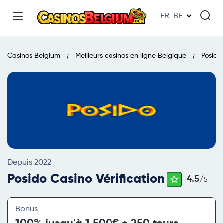
FR-BE
Casinos Belgium
Meilleurs casinos en ligne Belgique
Posido
Depuis 2022
Posido Casino Vérification
4.5/
5
Bonus