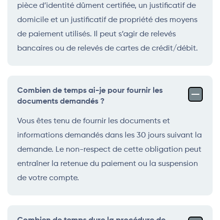
pièce d’identité dûment certifiée, un justificatif de
domicile et un justificatif de propriété des moyens
de paiement utilisés. Il peut s’agir de relevés
bancaires ou de relevés de cartes de crédit/débit.
Combien de temps ai-je pour fournir les
documents demandés ?
Vous êtes tenu de fournir les documents et
informations demandés dans les 30 jours suivant la
demande. Le non-respect de cette obligation peut
entraîner la retenue du paiement ou la suspension
de votre compte.