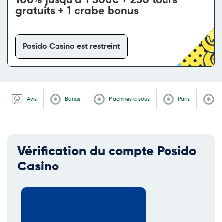
100% jusqu'à 1 500€ + 250 tours
gratuits + 1 crabe bonus
Posido Casino est restreint
Avis
Bonus
Machines à sous
Paris
Re
Vérification du compte Posido
Casino