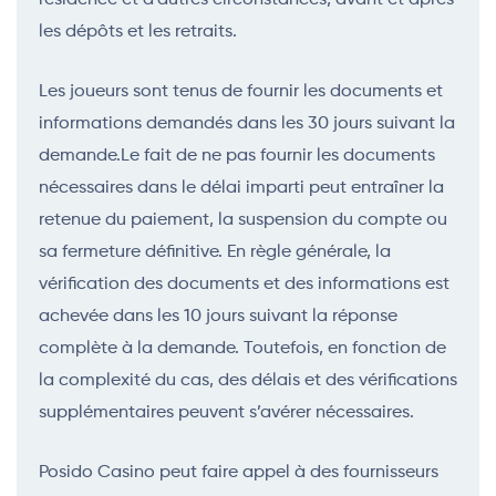
résidence et d’autres circonstances, avant et après
les dépôts et les retraits.
Les joueurs sont tenus de fournir les documents et
informations demandés dans les 30 jours suivant la
demande.Le fait de ne pas fournir les documents
nécessaires dans le délai imparti peut entraîner la
retenue du paiement, la suspension du compte ou
sa fermeture définitive. En règle générale, la
vérification des documents et des informations est
achevée dans les 10 jours suivant la réponse
complète à la demande. Toutefois, en fonction de
la complexité du cas, des délais et des vérifications
supplémentaires peuvent s’avérer nécessaires.
Posido Casino peut faire appel à des fournisseurs