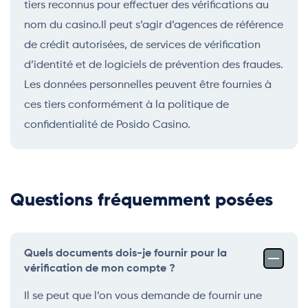
tiers reconnus pour effectuer des vérifications au
nom du casino.Il peut s’agir d’agences de référence
de crédit autorisées, de services de vérification
d’identité et de logiciels de prévention des fraudes.
Les données personnelles peuvent être fournies à
ces tiers conformément à la politique de
confidentialité de Posido Casino.
Questions fréquemment posées
Quels documents dois-je fournir pour la
vérification de mon compte ?
Il se peut que l’on vous demande de fournir une